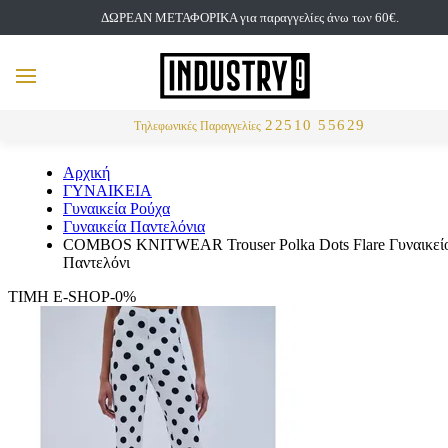
ΔΩΡΕΑΝ ΜΕΤΑΦΟΡΙΚΑ για παραγγελίες άνω των 60€.
but
MENU
Αναζήτηση
22510 55629
Τηλεφωνικές Παραγγελίες
Αρχική
ΓΥΝΑΙΚΕΙΑ
Γυναικεία Ρούχα
Γυναικεία Παντελόνια
COMBOS KNITWEAR Trouser Polka Dots Flare Γυναικεί
Παντελόνι
ΤΙΜΗ E-SHOP-0%