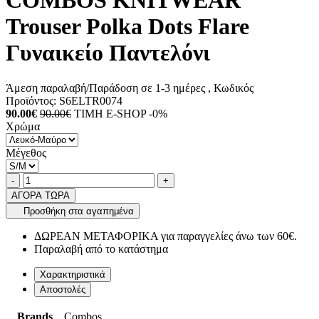
COMBOS KNITWEAR
Trouser Polka Dots Flare
Γυναικείο Παντελόνι
Άμεση παραλαβή/Παράδοση σε 1-3 ημέρες
, Κωδικός
Προϊόντος:
S6ELTR0074
90.00€
90.00€
ΤΙΜΗ E-SHOP -0%
Χρώμα
Μέγεθος
Ποσότητα
product.increase.quantity
product.decrease.quantity
-
+
ΑΓΟΡΑ ΤΩΡΑ
Προσθήκη στα αγαπημένα
ΔΩΡΕΑΝ ΜΕΤΑΦΟΡΙΚΑ για παραγγελίες άνω των 60€.
Παραλαβή από το κατάστημα
Χαρακτηριστικά
Αποστολές
Brands
Combos