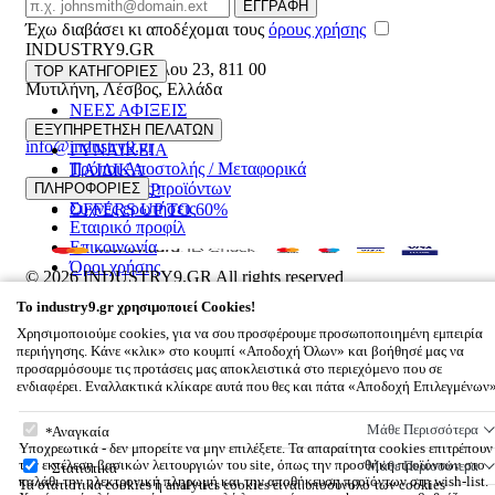
Email
ΕΓΓΡΑΦΗ
Έχω διαβάσει κι αποδέχομαι τους
όρους χρήσης
INDUSTRY9.GR
Ελευθέριου Βενιζέλου 23
,
811 00
TOP ΚΑΤΗΓΟΡΙΕΣ
Μυτιλήνη
,
Λέσβος
,
Ελλάδα
ΝΕΕΣ ΑΦΙΞΕΙΣ
22510 55629
ΑΝΔΡΙΚΑ
ΕΞΥΠΗΡΕΤΗΣΗ ΠΕΛΑΤΩΝ
info@industry9.gr
ΓΥΝΑΙΚΕΙΑ
Τρόποι Αποστολής / Μεταφορικά
ΠΑΙΔΙΚΑ
Επιστροφές προϊόντων
ΠΛΗΡΟΦΟΡΙΕΣ
ΑΞΕΣΟΥΑΡ
Συχνές ερωτήσεις
OFFERS UP TO 60%
Εταιρικό προφίλ
Επικοινωνία
Όροι χρήσης
© 2026
INDUSTRY9.GR
All rights reserved
Designed & developed by
NETMECHANICS
To
industry9.gr
χρησιμοποιεί Cookies!
Το Καλάθι Σου
×
Χρησιμοποιούμε cookies, για να σου προσφέρουμε προσωποποιημένη εμπειρία
0
περιήγησης. Κάνε «κλικ» στο κουμπί «Αποδοχή Όλων» και βοήθησέ μας να
Βάλε κάτι στο καλάθι σου
προσαρμόσουμε τις προτάσεις μας αποκλειστικά στο περιεχόμενο που σε
ενδιαφέρει. Εναλλακτικά κλίκαρε αυτά που θες και πάτα «Αποδοχή Επιλεγμένων
To
industry9.gr
χρησιμοποιεί Cookies!
Μάθε Περισσότερα
Αναγκαία
Υποχρεωτικά - δεν μπορείτε να μην επιλέξετε. Τα απαραίτητα cookies επιτρέπουν
την εκτέλεση βασικών λειτουργιών του site, όπως την προσθήκη προϊόντων στο
Μάθε Περισσότερα
Στατιστικά
καλάθι την ηλεκτρονική πληρωμή και την αποθήκευση προϊόντων στη wish-list.
Τα στατιστικά cookies ή analytics cookies είναι υποσύνολο των cookies