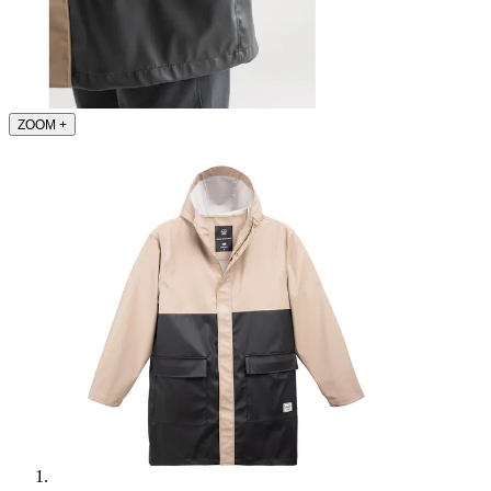
ZOOM
+