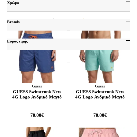
Medium
Χρώμα
Προϊόντα / Σελίδα
24
48
72
Large
Multi
XLarge
Προηγούμενο
Επόμενο
1
Γαλάζιο
Brands
XXLarge
Καφέ
Adidas
30
Κίτρινο
Adidas Originals
Εύρος τιμής
31
Κρεμ
Body Action
32
Λευκό
Ellesse
33
Λευκό-μπλε
Franklin & Marshall
34
Μαύρο
Guess
36
Μπεζ
Healthy Human
Μπλε
Guess
Guess
Από
Έως
Hurley
GUESS Swimtrunk New
GUESS Swimtrunk New
Μωβ
Napapijri
4G Logo Ανδρικό Μαγιό
4G Logo Ανδρικό Μαγιό
Πορτοκαλί
Oas
Πράσινο
Owl
70.00€
70.00€
Ροζ
Philipp Plein
Χακί
Sprayground
Thenorthface