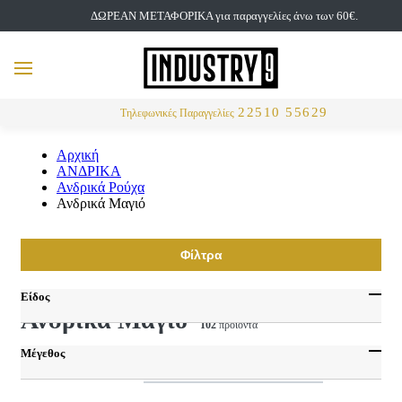
ΔΩΡΕΑΝ ΜΕΤΑΦΟΡΙΚΑ για παραγγελίες άνω των 60€.
but
MENU
Αναζήτηση
22510 55629
Τηλεφωνικές Παραγγελίες
Αρχική
ΑΝΔΡΙΚΑ
Ανδρικά Ρούχα
Ανδρικά Μαγιό
Φίλτρα
Είδος
Ανδρικά Μαγιό
102
προϊόντα
Μαγιό
Μαγιό Βερμούδα
Μέγεθος
Ταξινόμηση
Μαγιό Σορτσάκι
Small