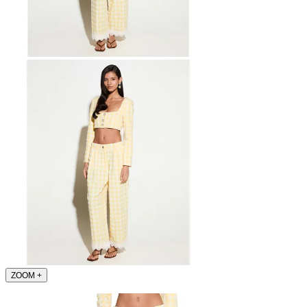
ZOOM
+