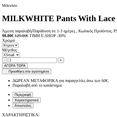
Milkwhite
MILKWHITE Pants With Lace D
Άμεση παραλαβή/Παράδοση σε 1-3 ημέρες
, Κωδικός Προϊόντος:
P
90.00€
129.00€
ΤΙΜΗ E-SHOP -30%
Χρώμα
Μέγεθος
Ποσότητα
product.increase.quantity
product.decrease.quantity
-
+
ΑΓΟΡΑ ΤΩΡΑ
Προσθήκη στα αγαπημένα
ΔΩΡΕΑΝ ΜΕΤΑΦΟΡΙΚΑ για παραγγελίες άνω των 60€.
Παραλαβή από το κατάστημα
Περιγραφή
Χαρακτηριστικά
Αποστολές
ΧΑΡΑΚΤΗΡΙΣΤΙΚΑ: