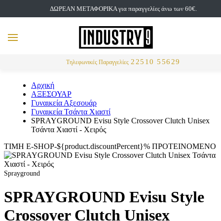
ΔΩΡΕΑΝ ΜΕΤΑΦΟΡΙΚΑ για παραγγελίες άνω των 60€.
but
MENU
Αναζήτηση
22510 55629
Τηλεφωνικές Παραγγελίες
Αρχική
ΑΞΕΣΟΥΑΡ
Γυναικεία Αξεσουάρ
Γυναικεία Τσάντα Χιαστί
SPRAYGROUND Evisu Style Crossover Clutch Unisex
Τσάντα Χιαστί - Χειρός
ΤΙΜΗ E-SHOP-${product.discountPercent}%
ΠΡΟΤΕΙΝΟΜΕΝΟ
Sprayground
SPRAYGROUND Evisu Style
Crossover Clutch Unisex