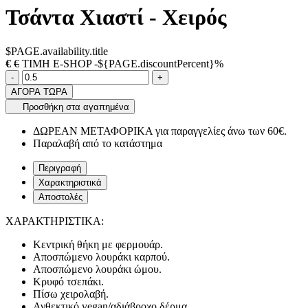
Τσάντα Χιαστί - Χειρός
$PAGE.availability.title
€
€
ΤΙΜΗ E-SHOP -${PAGE.discountPercent}%
Ποσότητα
product.increase.quantity
product.decrease.quantity
-
+
ΑΓΟΡΑ ΤΩΡΑ
Προσθήκη στα αγαπημένα
ΔΩΡΕΑΝ ΜΕΤΑΦΟΡΙΚΑ για παραγγελίες άνω των 60€.
Παραλαβή από το κατάστημα
Περιγραφή
Χαρακτηριστικά
Αποστολές
ΧΑΡΑΚΤΗΡΙΣΤΙΚΑ:
Κεντρική θήκη με φερμουάρ.
Αποσπώμενο λουράκι καρπού.
Αποσπώμενο λουράκι ώμου.
Κρυφό τσεπάκι.
Πίσω χειρολαβή.
Ανθεκτικό vegan/αδιάβροχο δέρμα.