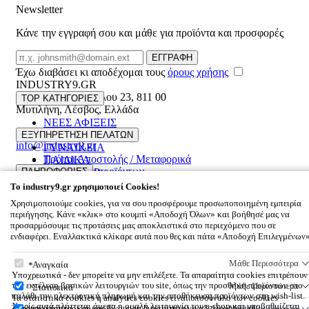
Newsletter
Κάνε την εγγραφή σου και μάθε για προϊόντα και προσφορές
Email
ΕΓΓΡΑΦΗ
Έχω διαβάσει κι αποδέχομαι τους
όρους χρήσης
INDUSTRY9.GR
Ελευθέριου Βενιζέλου 23
,
811 00
TOP ΚΑΤΗΓΟΡΙΕΣ
Μυτιλήνη
,
Λέσβος
,
Ελλάδα
ΝΕΕΣ ΑΦΙΞΕΙΣ
22510 55629
ΑΝΔΡΙΚΑ
ΕΞΥΠΗΡΕΤΗΣΗ ΠΕΛΑΤΩΝ
info@industry9.gr
ΓΥΝΑΙΚΕΙΑ
Τρόποι Αποστολής / Μεταφορικά
ΠΑΙΔΙΚΑ
Επιστροφές προϊόντων
ΠΛΗΡΟΦΟΡΙΕΣ
ΑΞΕΣΟΥΑΡ
Συχνές ερωτήσεις
OFFERS UP TO 60%
To
industry9.gr
χρησιμοποιεί Cookies!
Εταιρικό προφίλ
Χρησιμοποιούμε cookies, για να σου προσφέρουμε προσωποποιημένη εμπειρία
Επικοινωνία
περιήγησης. Κάνε «κλικ» στο κουμπί «Αποδοχή Όλων» και βοήθησέ μας να
Όροι χρήσης
προσαρμόσουμε τις προτάσεις μας αποκλειστικά στο περιεχόμενο που σε
© 2026
INDUSTRY9.GR
All rights reserved
ενδιαφέρει. Εναλλακτικά κλίκαρε αυτά που θες και πάτα «Αποδοχή Επιλεγμένων
Designed & developed by
NETMECHANICS
Το Καλάθι Σου
×
To
industry9.gr
χρησιμοποιεί Cookies!
Μάθε Περισσότερα
Αναγκαία
0
Υποχρεωτικά - δεν μπορείτε να μην επιλέξετε. Τα απαραίτητα cookies επιτρέπουν
Βάλε κάτι στο καλάθι σου
την εκτέλεση βασικών λειτουργιών του site, όπως την προσθήκη προϊόντων στο
Μάθε Περισσότερα
Στατιστικά
καλάθι την ηλεκτρονική πληρωμή και την αποθήκευση προϊόντων στη wish-list.
Τα στατιστικά cookies ή analytics cookies είναι υποσύνολο των cookies
Χωρίς αυτά πλήττεται άμεσα η ομαλή λειτουργία του e-shop και υποβαθμίζεται
λειτουργικότητας και μας δίνουν τη δυνατότητα να αξιολογούμε την
Μάθε Περισσότερα