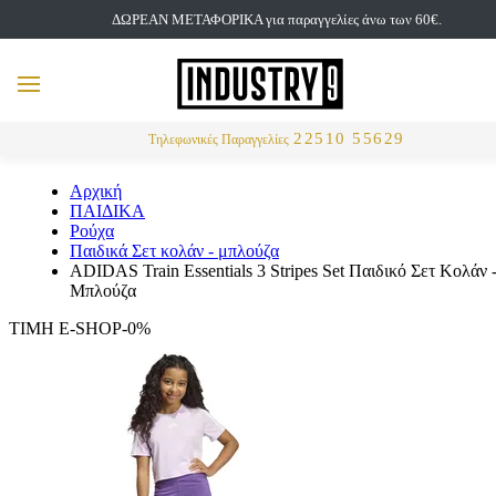
ΔΩΡΕΑΝ ΜΕΤΑΦΟΡΙΚΑ για παραγγελίες άνω των 60€.
but
MENU
Αναζήτηση
22510 55629
Τηλεφωνικές Παραγγελίες
Αρχική
ΠΑΙΔΙΚΑ
Ρούχα
Παιδικά Σετ κολάν - μπλούζα
ADIDAS Train Essentials 3 Stripes Set Παιδικό Σετ Κολάν 
Μπλούζα
ΤΙΜΗ E-SHOP-0%