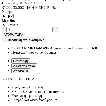
Προϊόντος:
KE6074-1
35.00€
35.00€
ΤΙΜΗ E-SHOP -0%
Χρώμα
Μέγεθος
Ποσότητα
product.increase.quantity
product.decrease.quantity
-
+
ΑΓΟΡΑ ΤΩΡΑ
Προσθήκη στα αγαπημένα
ΔΩΡΕΑΝ ΜΕΤΑΦΟΡΙΚΑ για παραγγελίες άνω των 60€.
Παραλαβή από το κατάστημα
Περιγραφή
Χαρακτηριστικά
Αποστολές
ΧΑΡΑΚΤΗΡΙΣΤΙΚΑ:
Στρογγυλή λαιμόκοψη.
3-Stripes λεπτομέρειες στα μανίκια.
Κανονική εφαρμογή.
Ελαφρύ και διαπνέον ύφασμα.