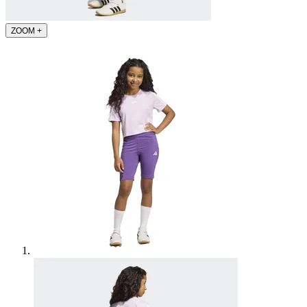
ZOOM
+