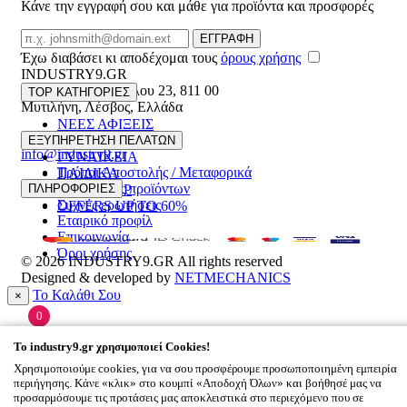
Κάνε την εγγραφή σου και μάθε για προϊόντα και προσφορές
Email
ΕΓΓΡΑΦΗ
Έχω διαβάσει κι αποδέχομαι τους
όρους χρήσης
INDUSTRY9.GR
Ελευθέριου Βενιζέλου 23
,
811 00
TOP ΚΑΤΗΓΟΡΙΕΣ
Μυτιλήνη
,
Λέσβος
,
Ελλάδα
ΝΕΕΣ ΑΦΙΞΕΙΣ
22510 55629
ΑΝΔΡΙΚΑ
ΕΞΥΠΗΡΕΤΗΣΗ ΠΕΛΑΤΩΝ
info@industry9.gr
ΓΥΝΑΙΚΕΙΑ
Τρόποι Αποστολής / Μεταφορικά
ΠΑΙΔΙΚΑ
Επιστροφές προϊόντων
ΠΛΗΡΟΦΟΡΙΕΣ
ΑΞΕΣΟΥΑΡ
Συχνές ερωτήσεις
OFFERS UP TO 60%
Εταιρικό προφίλ
Επικοινωνία
Όροι χρήσης
© 2026
INDUSTRY9.GR
All rights reserved
Designed & developed by
NETMECHANICS
Το Καλάθι Σου
×
0
Βάλε κάτι στο καλάθι σου
To
industry9.gr
χρησιμοποιεί Cookies!
Χρησιμοποιούμε cookies, για να σου προσφέρουμε προσωποποιημένη εμπειρία
περιήγησης. Κάνε «κλικ» στο κουμπί «Αποδοχή Όλων» και βοήθησέ μας να
προσαρμόσουμε τις προτάσεις μας αποκλειστικά στο περιεχόμενο που σε