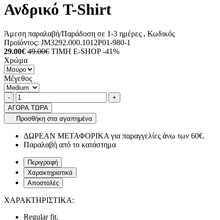
Ανδρικό T-Shirt
Άμεση παραλαβή/Παράδοση σε 1-3 ημέρες
, Κωδικός
Προϊόντος:
JM3292.000.1012P01-980-1
29.00€
49.00€
ΤΙΜΗ E-SHOP -41%
Χρώμα
Μέγεθος
Ποσότητα
product.increase.quantity
product.decrease.quantity
-
+
ΑΓΟΡΑ ΤΩΡΑ
Προσθήκη στα αγαπημένα
ΔΩΡΕΑΝ ΜΕΤΑΦΟΡΙΚΑ για παραγγελίες άνω των 60€.
Παραλαβή από το κατάστημα
Περιγραφή
Χαρακτηριστικά
Αποστολές
ΧΑΡΑΚΤΗΡΙΣΤΙΚΑ:
Regular fit.