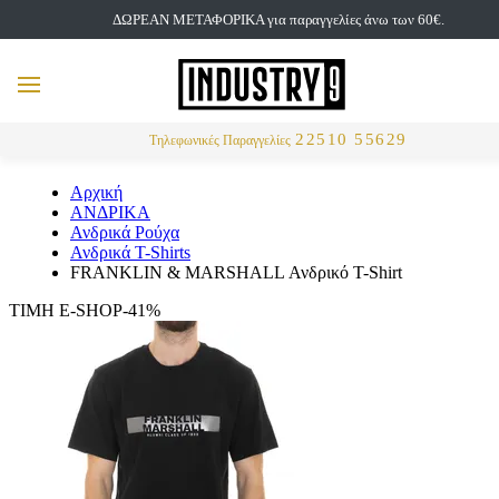
ΔΩΡΕΑΝ ΜΕΤΑΦΟΡΙΚΑ για παραγγελίες άνω των 60€.
but
MENU
Αναζήτηση
22510 55629
Τηλεφωνικές Παραγγελίες
Αρχική
ΑΝΔΡΙΚΑ
Ανδρικά Ρούχα
Ανδρικά T-Shirts
FRANKLIN & MARSHALL Ανδρικό T-Shirt
ΤΙΜΗ E-SHOP-41%