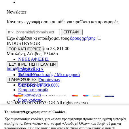
Newsletter
Κάνε την εγγραφή σου και μάθε για προϊόντα και προσφορές
Email
ΕΓΓΡΑΦΗ
Έχω διαβάσει κι αποδέχομαι τους
όρους χρήσης
INDUSTRY9.GR
Ελευθέριου Βενιζέλου 23
,
811 00
TOP ΚΑΤΗΓΟΡΙΕΣ
Μυτιλήνη
,
Λέσβος
,
Ελλάδα
ΝΕΕΣ ΑΦΙΞΕΙΣ
22510 55629
ΑΝΔΡΙΚΑ
ΕΞΥΠΗΡΕΤΗΣΗ ΠΕΛΑΤΩΝ
info@industry9.gr
ΓΥΝΑΙΚΕΙΑ
Τρόποι Αποστολής / Μεταφορικά
ΠΑΙΔΙΚΑ
Επιστροφές προϊόντων
ΠΛΗΡΟΦΟΡΙΕΣ
ΑΞΕΣΟΥΑΡ
Συχνές ερωτήσεις
OFFERS UP TO 60%
Εταιρικό προφίλ
Επικοινωνία
Όροι χρήσης
© 2026
INDUSTRY9.GR
All rights reserved
Designed & developed by
NETMECHANICS
To
industry9.gr
χρησιμοποιεί Cookies!
Το Καλάθι Σου
×
Χρησιμοποιούμε cookies, για να σου προσφέρουμε προσωποποιημένη εμπειρία
0
περιήγησης. Κάνε «κλικ» στο κουμπί «Αποδοχή Όλων» και βοήθησέ μας να
Βάλε κάτι στο καλάθι σου
προσαρμόσουμε τις προτάσεις μας αποκλειστικά στο περιεχόμενο που σε