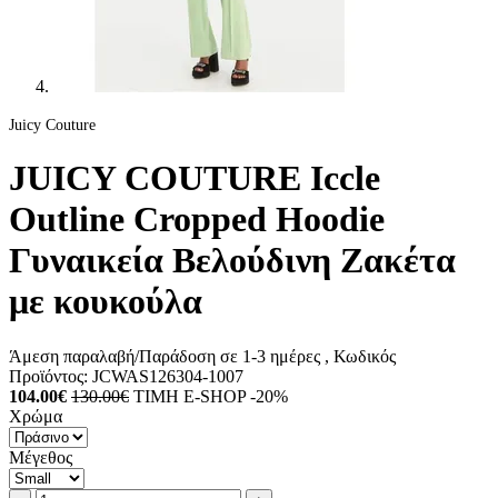
Juicy Couture
JUICY COUTURE Iccle
Outline Cropped Hoodie
Γυναικεία Βελούδινη Ζακέτα
με κουκούλα
Άμεση παραλαβή/Παράδοση σε 1-3 ημέρες
, Κωδικός
Προϊόντος:
JCWAS126304-1007
104.00€
130.00€
ΤΙΜΗ E-SHOP -20%
Χρώμα
Μέγεθος
Ποσότητα