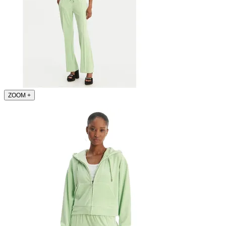
ZOOM
+