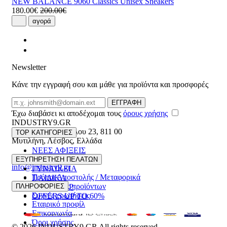
NEW BALANCE 9060 Classics Unisex Sneakers
180.00€
200.00€
αγορά
Newsletter
Κάνε την εγγραφή σου και μάθε για προϊόντα και προσφορές
Email
ΕΓΓΡΑΦΗ
Έχω διαβάσει κι αποδέχομαι τους
όρους χρήσης
INDUSTRY9.GR
Ελευθέριου Βενιζέλου 23
,
811 00
TOP ΚΑΤΗΓΟΡΙΕΣ
Μυτιλήνη
,
Λέσβος
,
Ελλάδα
ΝΕΕΣ ΑΦΙΞΕΙΣ
22510 55629
ΑΝΔΡΙΚΑ
ΕΞΥΠΗΡΕΤΗΣΗ ΠΕΛΑΤΩΝ
info@industry9.gr
ΓΥΝΑΙΚΕΙΑ
Τρόποι Αποστολής / Μεταφορικά
ΠΑΙΔΙΚΑ
Επιστροφές προϊόντων
ΠΛΗΡΟΦΟΡΙΕΣ
ΑΞΕΣΟΥΑΡ
Συχνές ερωτήσεις
OFFERS UP TO 60%
Εταιρικό προφίλ
Επικοινωνία
Όροι χρήσης
© 2026
INDUSTRY9.GR
All rights reserved