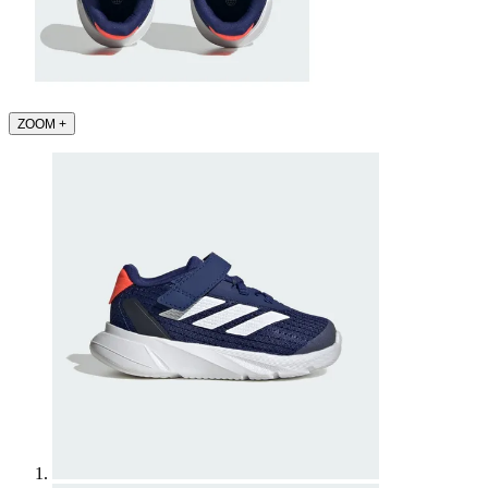
ZOOM
+