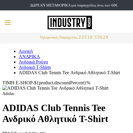
ΔΩΡΕΑΝ ΜΕΤΑΦΟΡΙΚΑ για παραγγελίες άνω των 60€.
but
MENU
Αναζήτηση
22510 55629
Τηλεφωνικές Παραγγελίες
Αρχική
ΑΝΔΡΙΚΑ
Ανδρικά Ρούχα
Ανδρικά T-Shirts
ADIDAS Club Tennis Tee Ανδρικό Αθλητικό T-Shirt
ΤΙΜΗ E-SHOP-${product.discountPercent}%
Adidas
ADIDAS Club Tennis Tee
Ανδρικό Αθλητικό T-Shirt