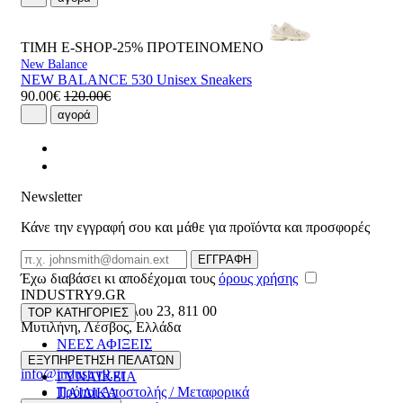
ΤΙΜΗ E-SHOP-25%
ΠΡΟΤΕΙΝΟΜΕΝΟ
New Balance
NEW BALANCE 530 Unisex Sneakers
90.00€
120.00€
αγορά
Newsletter
Κάνε την εγγραφή σου και μάθε για προϊόντα και προσφορές
Email
ΕΓΓΡΑΦΗ
Έχω διαβάσει κι αποδέχομαι τους
όρους χρήσης
INDUSTRY9.GR
Ελευθέριου Βενιζέλου 23
,
811 00
TOP ΚΑΤΗΓΟΡΙΕΣ
Μυτιλήνη
,
Λέσβος
,
Ελλάδα
ΝΕΕΣ ΑΦΙΞΕΙΣ
22510 55629
ΑΝΔΡΙΚΑ
ΕΞΥΠΗΡΕΤΗΣΗ ΠΕΛΑΤΩΝ
info@industry9.gr
ΓΥΝΑΙΚΕΙΑ
Τρόποι Αποστολής / Μεταφορικά
ΠΑΙΔΙΚΑ