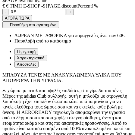
$PAGE.availability.title
€
€
ΤΙΜΗ E-SHOP -${PAGE.discountPercent}%
Ποσότητα
product.increase.quantity
product.decrease.quantity
-
+
ΑΓΟΡΑ ΤΩΡΑ
Προσθήκη στα αγαπημένα
ΔΩΡΕΑΝ ΜΕΤΑΦΟΡΙΚΑ για παραγγελίες άνω των 60€.
Παραλαβή από το κατάστημα
Περιγραφή
Χαρακτηριστικά
Αποστολές
ΜΠΛΟΥΖΑ ΤΕΝΙΣ ΜΕ ΑΝΑΚΥΚΛΩΜΕΝΑ ΥΛΙΚΑ ΠΟΥ
ΑΠΟΡΡΟΦΑ ΤΗΝ ΥΓΡΑΣΙΑ.
Ξεχώρισε με στυλ και υψηλές επιδόσεις στο γήπεδο του τένις.
Μέρος της adidas Club συλλογής, αυτή η μπλούζα με στρογγυλή
λαιμόκοψη έχει επιπλέον ύφασμα κάτω από τα μανίκια για να
κινείς ελεύθερα τους ώμους σου και να εκτελείς κάθε βολή με
άνεση. Η AEROREADY τεχνολογία απομακρύνει την υγρασία
από το δέρμα σου και σου χαρίζει στεγνή αίσθηση, άνεση και
ετοιμότητα ακόμα και στις πιο απαιτητικές προπονήσεις. Αυτό το
προϊόν είναι κατασκευασμένο από 100% ανακυκλωμένο υλικό και
αποτελεί μόνο μία από τις λύσεις στην προσπάθειά μας να βάλουμε