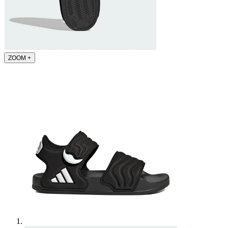
ZOOM
+