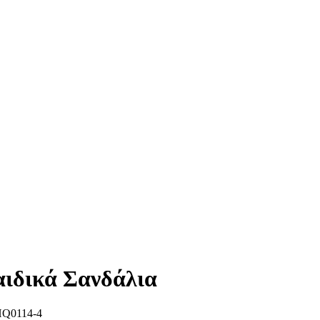
αιδικά Σανδάλια
Q0114-4