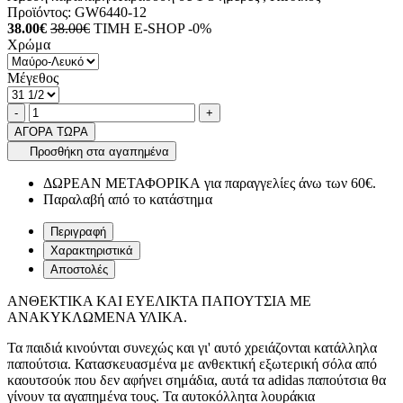
Προϊόντος:
GW6440-12
38.00€
38.00€
ΤΙΜΗ E-SHOP -0%
Χρώμα
Μέγεθος
Ποσότητα
product.increase.quantity
product.decrease.quantity
-
+
ΑΓΟΡΑ ΤΩΡΑ
Προσθήκη στα αγαπημένα
ΔΩΡΕΑΝ ΜΕΤΑΦΟΡΙΚΑ για παραγγελίες άνω των 60€.
Παραλαβή από το κατάστημα
Περιγραφή
Χαρακτηριστικά
Αποστολές
ΑΝΘΕΚΤΙΚΑ ΚΑΙ ΕΥΕΛΙΚΤΑ ΠΑΠΟΥΤΣΙΑ ΜΕ
ΑΝΑΚΥΚΛΩΜΕΝΑ ΥΛΙΚΑ.
Τα παιδιά κινούνται συνεχώς και γι' αυτό χρειάζονται κατάλληλα
παπούτσια. Κατασκευασμένα με ανθεκτική εξωτερική σόλα από
καουτσούκ που δεν αφήνει σημάδια, αυτά τα adidas παπούτσια θα
γίνουν τα αγαπημένα τους. Τα αυτοκόλλητα λουράκια