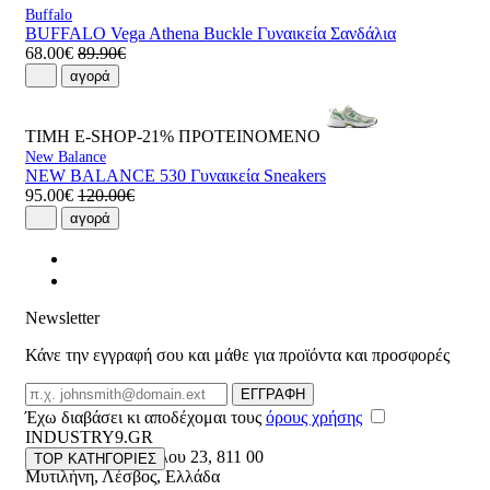
Buffalo
BUFFALO Vega Athena Buckle Γυναικεία Σανδάλια
68.00€
89.90€
αγορά
ΤΙΜΗ E-SHOP-21%
ΠΡΟΤΕΙΝΟΜΕΝΟ
New Balance
NEW BALANCE 530 Γυναικεία Sneakers
95.00€
120.00€
αγορά
Newsletter
Κάνε την εγγραφή σου και μάθε για προϊόντα και προσφορές
Email
ΕΓΓΡΑΦΗ
Έχω διαβάσει κι αποδέχομαι τους
όρους χρήσης
INDUSTRY9.GR
Ελευθέριου Βενιζέλου 23
,
811 00
TOP ΚΑΤΗΓΟΡΙΕΣ
Μυτιλήνη
,
Λέσβος
,
Ελλάδα