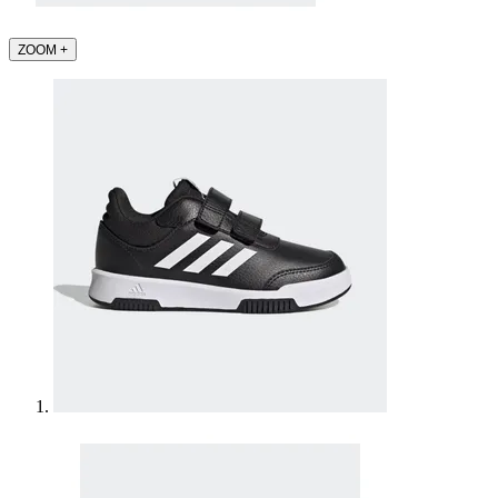
ZOOM
+