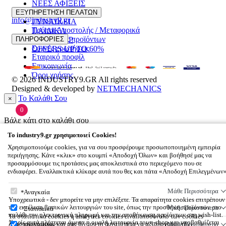
ΝΕΕΣ ΑΦΙΞΕΙΣ
22510 55629
ΑΝΔΡΙΚΑ
ΕΞΥΠΗΡΕΤΗΣΗ ΠΕΛΑΤΩΝ
info@industry9.gr
ΓΥΝΑΙΚΕΙΑ
Τρόποι Αποστολής / Μεταφορικά
ΠΑΙΔΙΚΑ
Επιστροφές προϊόντων
ΠΛΗΡΟΦΟΡΙΕΣ
ΑΞΕΣΟΥΑΡ
Συχνές ερωτήσεις
OFFERS UP TO 60%
Εταιρικό προφίλ
Επικοινωνία
Όροι χρήσης
© 2026
INDUSTRY9.GR
All rights reserved
Designed & developed by
NETMECHANICS
Το Καλάθι Σου
×
0
Βάλε κάτι στο καλάθι σου
To
industry9.gr
χρησιμοποιεί Cookies!
Χρησιμοποιούμε cookies, για να σου προσφέρουμε προσωποποιημένη εμπειρία
περιήγησης. Κάνε «κλικ» στο κουμπί «Αποδοχή Όλων» και βοήθησέ μας να
προσαρμόσουμε τις προτάσεις μας αποκλειστικά στο περιεχόμενο που σε
ενδιαφέρει. Εναλλακτικά κλίκαρε αυτά που θες και πάτα «Αποδοχή Επιλεγμένων
To
industry9.gr
χρησιμοποιεί Cookies!
Μάθε Περισσότερα
Αναγκαία
Υποχρεωτικά - δεν μπορείτε να μην επιλέξετε. Τα απαραίτητα cookies επιτρέπουν
την εκτέλεση βασικών λειτουργιών του site, όπως την προσθήκη προϊόντων στο
Μάθε Περισσότερα
Στατιστικά
καλάθι την ηλεκτρονική πληρωμή και την αποθήκευση προϊόντων στη wish-list.
Τα στατιστικά cookies ή analytics cookies είναι υποσύνολο των cookies
Χωρίς αυτά πλήττεται άμεσα η ομαλή λειτουργία του e-shop και υποβαθμίζεται
λειτουργικότητας και μας δίνουν τη δυνατότητα να αξιολογούμε την
Μάθε Περισσότερα
Προώθησης