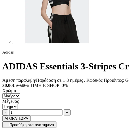
Adidas
ADIDAS Essentials 3-Stripes 
Άμεση παραλαβή/Παράδοση σε 1-3 ημέρες
, Κωδικός Προϊόντος:
G
30.00€
30.00€
ΤΙΜΗ E-SHOP -0%
Χρώμα
Μέγεθος
Ποσότητα
product.increase.quantity
product.decrease.quantity
-
+
ΑΓΟΡΑ ΤΩΡΑ
Προσθήκη στα αγαπημένα