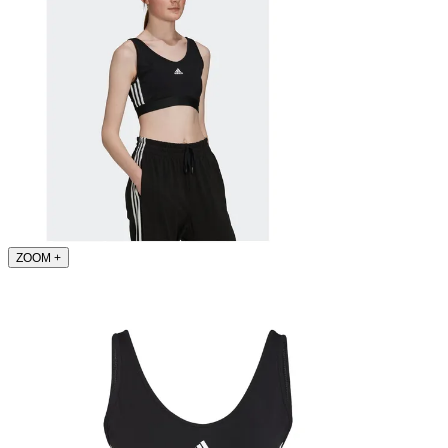
ZOOM
+