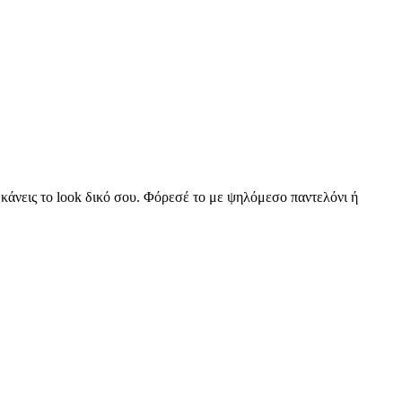
α κάνεις το look δικό σου. Φόρεσέ το με ψηλόμεσο παντελόνι ή