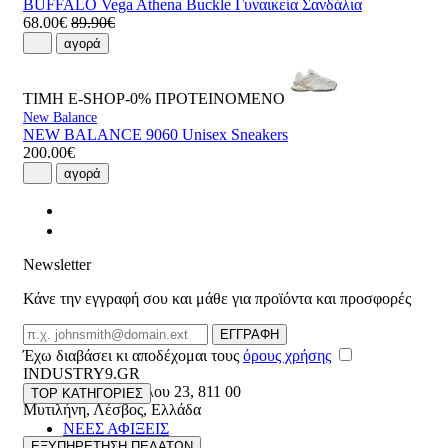
BUFFALO Vega Athena Buckle Γυναικεία Σανδάλια
68.00€
89.90€
αγορά
ΤΙΜΗ E-SHOP-0%
ΠΡΟΤΕΙΝΟΜΕΝΟ
New Balance
NEW BALANCE 9060 Unisex Sneakers
200.00€
αγορά
Newsletter
Κάνε την εγγραφή σου και μάθε για προϊόντα και προσφορές
Email
ΕΓΓΡΑΦΗ
Έχω διαβάσει κι αποδέχομαι τους
όρους χρήσης
INDUSTRY9.GR
Ελευθέριου Βενιζέλου 23
,
811 00
TOP ΚΑΤΗΓΟΡΙΕΣ
Μυτιλήνη
,
Λέσβος
,
Ελλάδα
ΝΕΕΣ ΑΦΙΞΕΙΣ
22510 55629
ΑΝΔΡΙΚΑ
ΕΞΥΠΗΡΕΤΗΣΗ ΠΕΛΑΤΩΝ