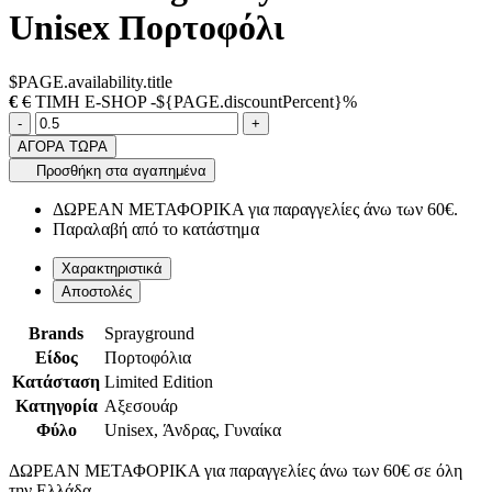
Unisex Πορτοφόλι
$PAGE.availability.title
€
€
ΤΙΜΗ E-SHOP -${PAGE.discountPercent}%
Ποσότητα
product.increase.quantity
product.decrease.quantity
-
+
ΑΓΟΡΑ ΤΩΡΑ
Προσθήκη στα αγαπημένα
ΔΩΡΕΑΝ ΜΕΤΑΦΟΡΙΚΑ για παραγγελίες άνω των 60€.
Παραλαβή από το κατάστημα
Χαρακτηριστικά
Αποστολές
Brands
Sprayground
Είδος
Πορτοφόλια
Κατάσταση
Limited Edition
Κατηγορία
Αξεσουάρ
Φύλο
Unisex, Άνδρας, Γυναίκα
ΔΩΡΕΑΝ ΜΕΤΑΦΟΡΙΚΑ για παραγγελίες άνω των 60€ σε όλη
την Ελλάδα