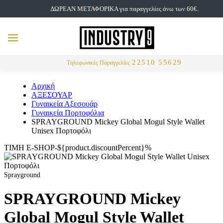
ΔΩΡΕΑΝ ΜΕΤΑΦΟΡΙΚΑ για παραγγελίες άνω των 60€.
but
MENU
Αναζήτηση
22510 55629
Τηλεφωνικές Παραγγελίες
Αρχική
ΑΞΕΣΟΥΑΡ
Γυναικεία Αξεσουάρ
Γυναικεία Πορτοφόλια
SPRAYGROUND Mickey Global Mogul Style Wallet
Unisex Πορτοφόλι
ΤΙΜΗ E-SHOP-${product.discountPercent}%
Sprayground
SPRAYGROUND Mickey
Global Mogul Style Wallet