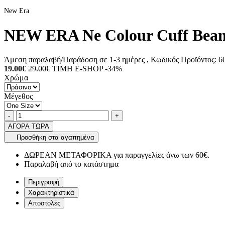
New Era
NEW ERA Ne Colour Cuff Bean
Άμεση παραλαβή/Παράδοση σε 1-3 ημέρες
, Κωδικός Προϊόντος:
60
19.00€
29.00€
ΤΙΜΗ E-SHOP -34%
Χρώμα
Μέγεθος
Ποσότητα
product.increase.quantity
product.decrease.quantity
-
+
ΑΓΟΡΑ ΤΩΡΑ
Προσθήκη στα αγαπημένα
ΔΩΡΕΑΝ ΜΕΤΑΦΟΡΙΚΑ για παραγγελίες άνω των 60€.
Παραλαβή από το κατάστημα
Περιγραφή
Χαρακτηριστικά
Αποστολές