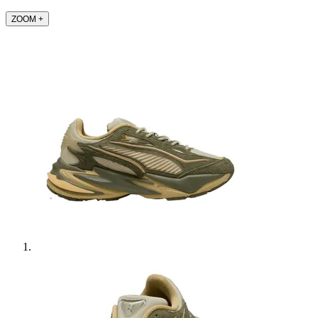
ZOOM
+