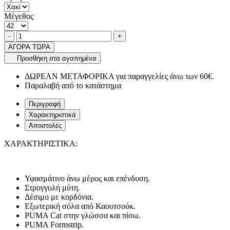
Μέγεθος
Ποσότητα
product.increase.quantity
product.decrease.quantity
-
+
ΑΓΟΡΑ ΤΩΡΑ
Προσθήκη στα αγαπημένα
ΔΩΡΕΑΝ ΜΕΤΑΦΟΡΙΚΑ για παραγγελίες άνω των 60€.
Παραλαβή από το κατάστημα
Περιγραφή
Χαρακτηριστικά
Αποστολές
ΧΑΡΑΚΤΗΡΙΣΤΙΚΑ:
Υφασμάτινο άνω μέρος και επένδυση.
Στρογγυλή μύτη.
Δέσιμο με κορδόνια.
Εξωτερική σόλα από Καουτσούκ.
PUMA Cat στην γλώσσα και πίσω.
PUMA Formstrip.