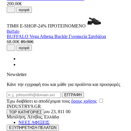
200.00€
αγορά
ΤΙΜΗ E-SHOP-24%
ΠΡΟΤΕΙΝΟΜΕΝΟ
Buffalo
BUFFALO Vega Athena Buckle Γυναικεία Σανδάλια
68.00€
89.90€
αγορά
Newsletter
Κάνε την εγγραφή σου και μάθε για προϊόντα και προσφορές
Email
ΕΓΓΡΑΦΗ
Έχω διαβάσει κι αποδέχομαι τους
όρους χρήσης
INDUSTRY9.GR
Ελευθέριου Βενιζέλου 23
,
811 00
TOP ΚΑΤΗΓΟΡΙΕΣ
Μυτιλήνη
,
Λέσβος
,
Ελλάδα
ΝΕΕΣ ΑΦΙΞΕΙΣ
22510 55629
ΑΝΔΡΙΚΑ
ΕΞΥΠΗΡΕΤΗΣΗ ΠΕΛΑΤΩΝ