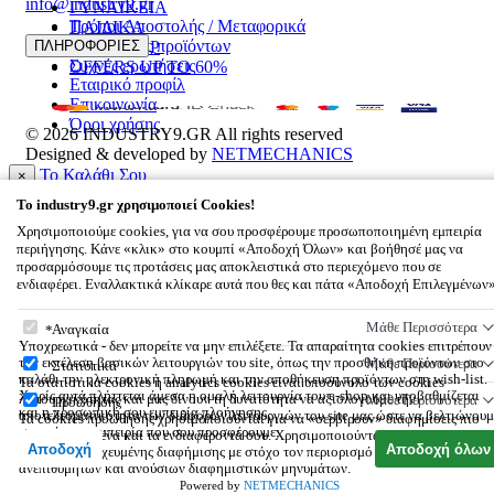
info@industry9.gr
ΓΥΝΑΙΚΕΙΑ
Τρόποι Αποστολής / Μεταφορικά
ΠΑΙΔΙΚΑ
Επιστροφές προϊόντων
ΠΛΗΡΟΦΟΡΙΕΣ
ΑΞΕΣΟΥΑΡ
Συχνές ερωτήσεις
OFFERS UP TO 60%
Εταιρικό προφίλ
Επικοινωνία
Όροι χρήσης
© 2026
INDUSTRY9.GR
All rights reserved
Designed & developed by
NETMECHANICS
Το Καλάθι Σου
×
0
To
industry9.gr
χρησιμοποιεί Cookies!
Βάλε κάτι στο καλάθι σου
Χρησιμοποιούμε cookies, για να σου προσφέρουμε προσωποποιημένη εμπειρία
περιήγησης. Κάνε «κλικ» στο κουμπί «Αποδοχή Όλων» και βοήθησέ μας να
προσαρμόσουμε τις προτάσεις μας αποκλειστικά στο περιεχόμενο που σε
ενδιαφέρει. Εναλλακτικά κλίκαρε αυτά που θες και πάτα «Αποδοχή Επιλεγμένων
To
industry9.gr
χρησιμοποιεί Cookies!
Μάθε Περισσότερα
Αναγκαία
Υποχρεωτικά - δεν μπορείτε να μην επιλέξετε. Τα απαραίτητα cookies επιτρέπουν
την εκτέλεση βασικών λειτουργιών του site, όπως την προσθήκη προϊόντων στο
Μάθε Περισσότερα
Στατιστικά
καλάθι την ηλεκτρονική πληρωμή και την αποθήκευση προϊόντων στη wish-list.
Τα στατιστικά cookies ή analytics cookies είναι υποσύνολο των cookies
Χωρίς αυτά πλήττεται άμεσα η ομαλή λειτουργία του e-shop και υποβαθμίζεται
λειτουργικότητας και μας δίνουν τη δυνατότητα να αξιολογούμε την
Μάθε Περισσότερα
Προώθησης
και η προσωπική σου εμπειρία πλοήγησης.
αποτελεσματικότητα των διάφορων λειτουργιών του site μας ώστε να βελτιώνουμ
Τα cookies προώθησης χρησιμοποιούνται για να «σερβίρουν» διαφημίσεις πιο
συνεχώς την εμπειρία που σου προσφέρουμε.
σχετικές με εσένα και τα ενδιαφέροντά σου. Χρησιμοποιούνται επίσης για την
Αποδοχή
Αποδοχή όλων
αποστολή στοχευμένης διαφήμισης με στόχο τον περιορισμό των μαζικών,
ανεπιθύμητων και ανούσιων διαφημιστικών μηνυμάτων.
Powered by
NETMECHANICS