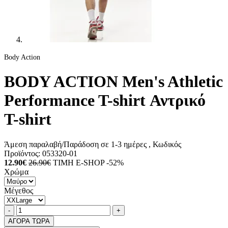
Body Action
BODY ACTION Men's Athletic
Performance T-shirt Αντρικό
T-shirt
Άμεση παραλαβή/Παράδοση σε 1-3 ημέρες
, Κωδικός
Προϊόντος:
053320-01
12.90€
26.90€
ΤΙΜΗ E-SHOP -52%
Χρώμα
Μέγεθος
Ποσότητα
product.increase.quantity
product.decrease.quantity
-
+
ΑΓΟΡΑ ΤΩΡΑ