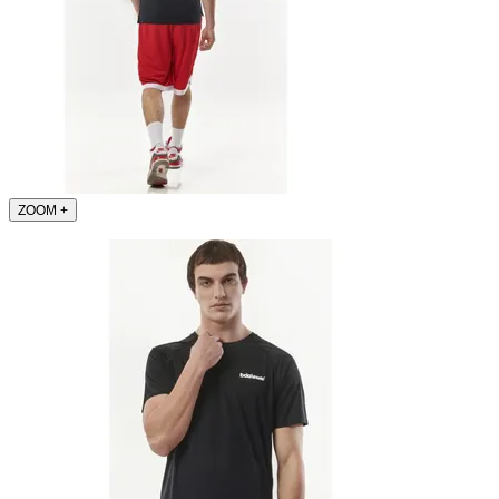
ZOOM
+