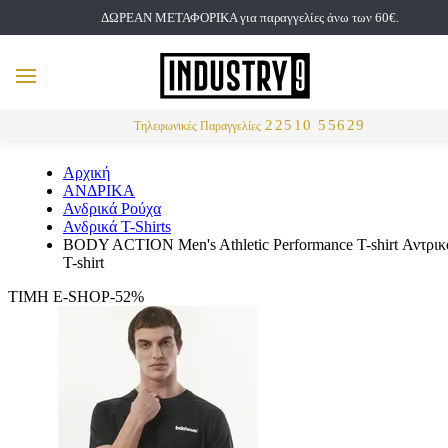
ΔΩΡΕΑΝ ΜΕΤΑΦΟΡΙΚΑ για παραγγελίες άνω των 60€.
but
MENU
Αναζήτηση
22510 55629
Τηλεφωνικές Παραγγελίες
Αρχική
ΑΝΔΡΙΚΑ
Ανδρικά Ρούχα
Ανδρικά T-Shirts
BODY ACTION Men's Athletic Performance T-shirt Αντρικ
T-shirt
ΤΙΜΗ E-SHOP-52%