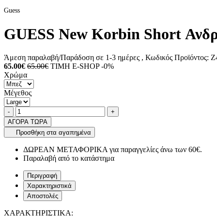
Guess
GUESS New Korbin Short Ανδρ
Άμεση παραλαβή/Παράδοση σε 1-3 ημέρες
, Κωδικός Προϊόντος:
Z
65.00€
65.00€
ΤΙΜΗ E-SHOP -0%
Χρώμα
Μέγεθος
Ποσότητα
product.increase.quantity
product.decrease.quantity
-
+
ΑΓΟΡΑ ΤΩΡΑ
Προσθήκη στα αγαπημένα
ΔΩΡΕΑΝ ΜΕΤΑΦΟΡΙΚΑ για παραγγελίες άνω των 60€.
Παραλαβή από το κατάστημα
Περιγραφή
Χαρακτηριστικά
Αποστολές
ΧΑΡΑΚΤΗΡΙΣΤΙΚΑ: