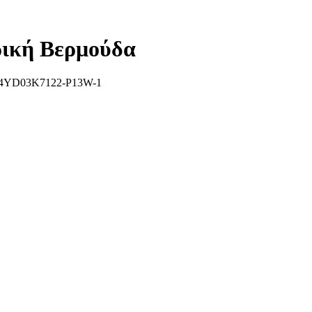
ική Βερμούδα
4YD03K7122-P13W-1