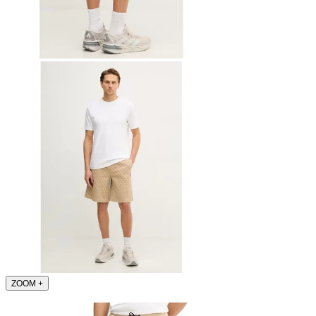
ZOOM
+