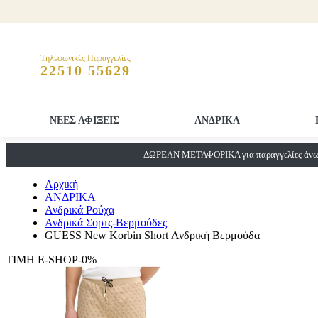
Τηλεφωνικές Παραγγελίες
22510 55629
ΝΕΕΣ ΑΦΙΞΕΙΣ
ΑΝΔΡΙΚΑ
ΔΩΡΕΑΝ ΜΕΤΑΦΟΡΙΚΑ για παραγγελίες άνω 
Αρχική
ΑΝΔΡΙΚΑ
Ανδρικά Ρούχα
Ανδρικά Σορτς-Βερμούδες
GUESS New Korbin Short Ανδρική Βερμούδα
ΤΙΜΗ E-SHOP-0%