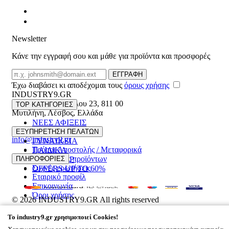
Newsletter
Κάνε την εγγραφή σου και μάθε για προϊόντα και προσφορές
Email
ΕΓΓΡΑΦΗ
Έχω διαβάσει κι αποδέχομαι τους
όρους χρήσης
INDUSTRY9.GR
Ελευθέριου Βενιζέλου 23
,
811 00
TOP ΚΑΤΗΓΟΡΙΕΣ
Μυτιλήνη
,
Λέσβος
,
Ελλάδα
ΝΕΕΣ ΑΦΙΞΕΙΣ
22510 55629
ΑΝΔΡΙΚΑ
ΕΞΥΠΗΡΕΤΗΣΗ ΠΕΛΑΤΩΝ
info@industry9.gr
ΓΥΝΑΙΚΕΙΑ
Τρόποι Αποστολής / Μεταφορικά
ΠΑΙΔΙΚΑ
Επιστροφές προϊόντων
ΠΛΗΡΟΦΟΡΙΕΣ
ΑΞΕΣΟΥΑΡ
Συχνές ερωτήσεις
OFFERS UP TO 60%
Εταιρικό προφίλ
Επικοινωνία
Όροι χρήσης
© 2026
INDUSTRY9.GR
All rights reserved
Designed & developed by
NETMECHANICS
To
industry9.gr
χρησιμοποιεί Cookies!
Το Καλάθι Σου
×