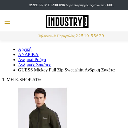
ΔΩΡΕΑΝ ΜΕΤΑΦΟΡΙΚΑ για παραγγελίες άνω των 60€.
but
MENU
Αναζήτηση
22510 55629
Τηλεφωνικές Παραγγελίες
Αρχική
ΑΝΔΡΙΚΑ
Ανδρικά Ρούχα
Ανδρικές Ζακέτες
GUESS Mickey Full Zip Sweatshirt Ανδρική Ζακέτα
ΤΙΜΗ E-SHOP-51%