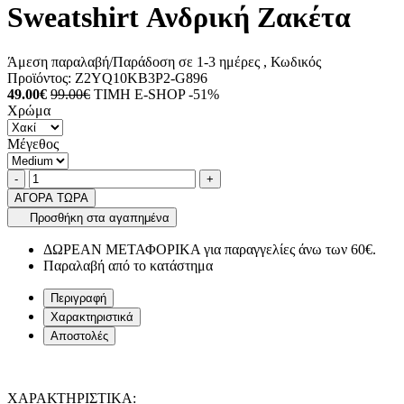
Sweatshirt Ανδρική Ζακέτα
Άμεση παραλαβή/Παράδοση σε 1-3 ημέρες
, Κωδικός
Προϊόντος:
Z2YQ10KB3P2-G896
49.00€
99.00€
ΤΙΜΗ E-SHOP -51%
Χρώμα
Μέγεθος
Ποσότητα
product.increase.quantity
product.decrease.quantity
-
+
ΑΓΟΡΑ ΤΩΡΑ
Προσθήκη στα αγαπημένα
ΔΩΡΕΑΝ ΜΕΤΑΦΟΡΙΚΑ για παραγγελίες άνω των 60€.
Παραλαβή από το κατάστημα
Περιγραφή
Χαρακτηριστικά
Αποστολές
ΧΑΡΑΚΤΗΡΙΣΤΙΚΑ: