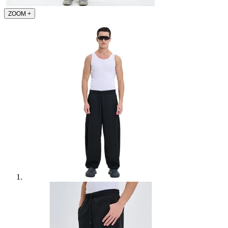
ZOOM
+