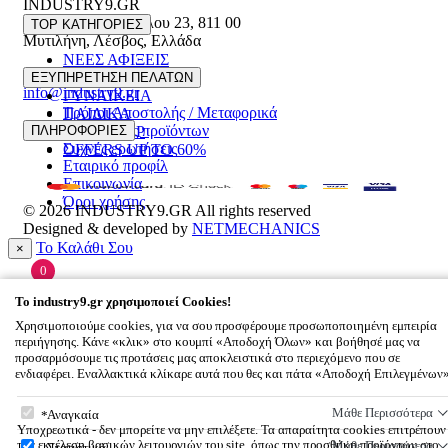
INDUSTRY9.GR
Ελευθέριου Βενιζέλου 23
,
811 00
TOP ΚΑΤΗΓΟΡΙΕΣ
Μυτιλήνη
,
Λέσβος
,
Ελλάδα
ΝΕΕΣ ΑΦΙΞΕΙΣ
22510 55629
ΑΝΔΡΙΚΑ
ΕΞΥΠΗΡΕΤΗΣΗ ΠΕΛΑΤΩΝ
info@industry9.gr
ΓΥΝΑΙΚΕΙΑ
Τρόποι Αποστολής / Μεταφορικά
ΠΑΙΔΙΚΑ
Επιστροφές προϊόντων
ΠΛΗΡΟΦΟΡΙΕΣ
ΑΞΕΣΟΥΑΡ
Συχνές ερωτήσεις
OFFERS UP TO 60%
Εταιρικό προφίλ
Επικοινωνία
Όροι χρήσης
© 2026
INDUSTRY9.GR
All rights reserved
Designed & developed by
NETMECHANICS
Το Καλάθι Σου
×
0
Βάλε κάτι στο καλάθι σου
To
industry9.gr
χρησιμοποιεί Cookies!
Χρησιμοποιούμε cookies, για να σου προσφέρουμε προσωποποιημένη εμπειρία
περιήγησης. Κάνε «κλικ» στο κουμπί «Αποδοχή Όλων» και βοήθησέ μας να
προσαρμόσουμε τις προτάσεις μας αποκλειστικά στο περιεχόμενο που σε
ενδιαφέρει. Εναλλακτικά κλίκαρε αυτά που θες και πάτα «Αποδοχή Επιλεγμένων
To
industry9.gr
χρησιμοποιεί Cookies!
Μάθε Περισσότερα
Αναγκαία
Υποχρεωτικά - δεν μπορείτε να μην επιλέξετε. Τα απαραίτητα cookies επιτρέπουν
την εκτέλεση βασικών λειτουργιών του site, όπως την προσθήκη προϊόντων στο
Μάθε Περισσότερα
Στατιστικά