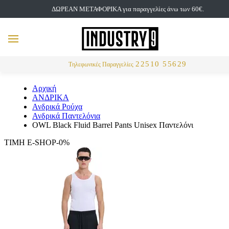
ΔΩΡΕΑΝ ΜΕΤΑΦΟΡΙΚΑ για παραγγελίες άνω των 60€.
but
MENU
Αναζήτηση
22510 55629
Τηλεφωνικές Παραγγελίες
Αρχική
ΑΝΔΡΙΚΑ
Ανδρικά Ρούχα
Ανδρικά Παντελόνια
OWL Black Fluid Barrel Pants Unisex Παντελόνι
ΤΙΜΗ E-SHOP-0%