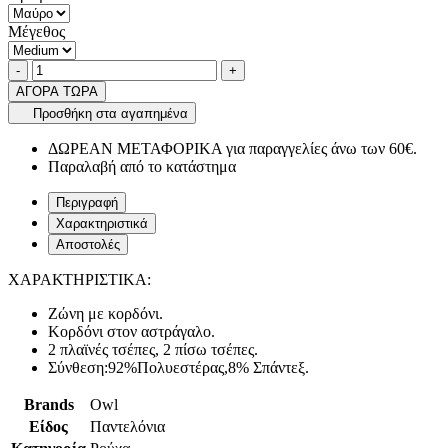
Μέγεθος
Ποσότητα
product.increase.quantity
product.decrease.quantity
-
+
ΑΓΟΡΑ ΤΩΡΑ
Προσθήκη στα αγαπημένα
ΔΩΡΕΑΝ ΜΕΤΑΦΟΡΙΚΑ για παραγγελίες άνω των 60€.
Παραλαβή από το κατάστημα
Περιγραφή
Χαρακτηριστικά
Αποστολές
ΧΑΡΑΚΤΗΡΙΣΤΙΚΑ:
Ζώνη με κορδόνι.
Κορδόνι στον αστράγαλο.
2 πλαϊνές τσέπες, 2 πίσω τσέπες.
Σύνθεση:92%Πολυεστέρας,8% Σπάντεξ.
Brands
Owl
Είδος
Παντελόνια