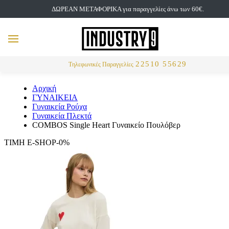
ΔΩΡΕΑΝ ΜΕΤΑΦΟΡΙΚΑ για παραγγελίες άνω των 60€.
but
MENU
Αναζήτηση
22510 55629
Τηλεφωνικές Παραγγελίες
Αρχική
ΓΥΝΑΙΚΕΙΑ
Γυναικεία Ρούχα
Γυναικεία Πλεκτά
COMBOS Single Heart Γυναικείο Πουλόβερ
ΤΙΜΗ E-SHOP-0%