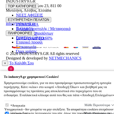
INDUSTRY9.GR
Ελευθέριου Βενιζέλου 23
,
811 00
TOP ΚΑΤΗΓΟΡΙΕΣ
Μυτιλήνη
,
Λέσβος
,
Ελλάδα
ΝΕΕΣ ΑΦΙΞΕΙΣ
22510 55629
ΑΝΔΡΙΚΑ
ΕΞΥΠΗΡΕΤΗΣΗ ΠΕΛΑΤΩΝ
info@industry9.gr
ΓΥΝΑΙΚΕΙΑ
Τρόποι Αποστολής / Μεταφορικά
ΠΑΙΔΙΚΑ
Επιστροφές προϊόντων
ΠΛΗΡΟΦΟΡΙΕΣ
ΑΞΕΣΟΥΑΡ
Συχνές ερωτήσεις
OFFERS UP TO 60%
Εταιρικό προφίλ
Επικοινωνία
Όροι χρήσης
© 2026
INDUSTRY9.GR
All rights reserved
Designed & developed by
NETMECHANICS
Το Καλάθι Σου
×
0
Βάλε κάτι στο καλάθι σου
To
industry9.gr
χρησιμοποιεί Cookies!
Χρησιμοποιούμε cookies, για να σου προσφέρουμε προσωποποιημένη εμπειρία
περιήγησης. Κάνε «κλικ» στο κουμπί «Αποδοχή Όλων» και βοήθησέ μας να
προσαρμόσουμε τις προτάσεις μας αποκλειστικά στο περιεχόμενο που σε
ενδιαφέρει. Εναλλακτικά κλίκαρε αυτά που θες και πάτα «Αποδοχή Επιλεγμένων
To
industry9.gr
χρησιμοποιεί Cookies!
Μάθε Περισσότερα
Αναγκαία
Υποχρεωτικά - δεν μπορείτε να μην επιλέξετε. Τα απαραίτητα cookies επιτρέπουν
την εκτέλεση βασικών λειτουργιών του site, όπως την προσθήκη προϊόντων στο
Μάθε Περισσότερα
Στατιστικά