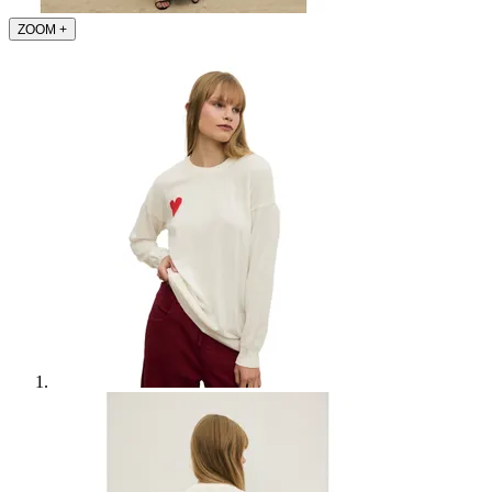
ZOOM
+