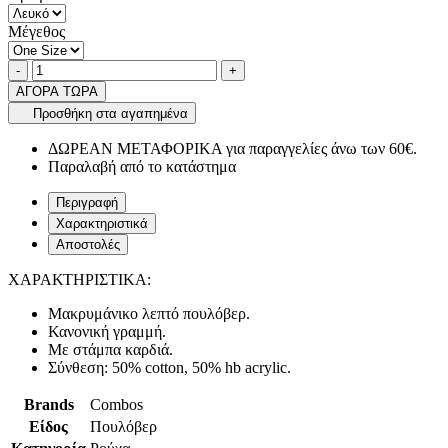
Μέγεθος
Ποσότητα
product.increase.quantity
product.decrease.quantity
-
+
ΑΓΟΡΑ ΤΩΡΑ
Προσθήκη στα αγαπημένα
ΔΩΡΕΑΝ ΜΕΤΑΦΟΡΙΚΑ για παραγγελίες άνω των 60€.
Παραλαβή από το κατάστημα
Περιγραφή
Χαρακτηριστικά
Αποστολές
ΧΑΡΑΚΤΗΡΙΣΤΙΚΑ:
Μακρυμάνικο λεπτό πουλόβερ.
Κανονική γραμμή.
Με στάμπα καρδιά.
Σύνθεση: 50% cotton, 50% hb acrylic.
Brands
Combos
Είδος
Πουλόβερ