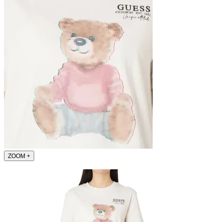
ZOOM
+