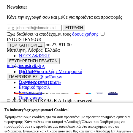
Newsletter
Κάνε την εγγραφή σου και μάθε για προϊόντα και προσφορές
Email
ΕΓΓΡΑΦΗ
Έχω διαβάσει κι αποδέχομαι τους
όρους χρήσης
INDUSTRY9.GR
Ελευθέριου Βενιζέλου 23
,
811 00
TOP ΚΑΤΗΓΟΡΙΕΣ
Μυτιλήνη
,
Λέσβος
,
Ελλάδα
ΝΕΕΣ ΑΦΙΞΕΙΣ
22510 55629
ΑΝΔΡΙΚΑ
ΕΞΥΠΗΡΕΤΗΣΗ ΠΕΛΑΤΩΝ
info@industry9.gr
ΓΥΝΑΙΚΕΙΑ
Τρόποι Αποστολής / Μεταφορικά
ΠΑΙΔΙΚΑ
Επιστροφές προϊόντων
ΠΛΗΡΟΦΟΡΙΕΣ
ΑΞΕΣΟΥΑΡ
Συχνές ερωτήσεις
OFFERS UP TO 60%
Εταιρικό προφίλ
Επικοινωνία
Όροι χρήσης
© 2026
INDUSTRY9.GR
All rights reserved
Designed & developed by
NETMECHANICS
To
industry9.gr
χρησιμοποιεί Cookies!
Το Καλάθι Σου
×
Χρησιμοποιούμε cookies, για να σου προσφέρουμε προσωποποιημένη εμπειρία
0
περιήγησης. Κάνε «κλικ» στο κουμπί «Αποδοχή Όλων» και βοήθησέ μας να
Βάλε κάτι στο καλάθι σου
προσαρμόσουμε τις προτάσεις μας αποκλειστικά στο περιεχόμενο που σε
ενδιαφέρει. Εναλλακτικά κλίκαρε αυτά που θες και πάτα «Αποδοχή Επιλεγμένων