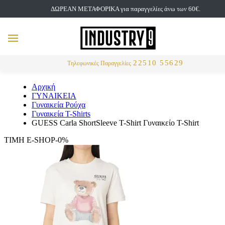
ΔΩΡΕΑΝ ΜΕΤΑΦΟΡΙΚΑ για παραγγελίες άνω των 60€.
but
MENU
Αναζήτηση
22510 55629
Τηλεφωνικές Παραγγελίες
Αρχική
ΓΥΝΑΙΚΕΙΑ
Γυναικεία Ρούχα
Γυναικεία T-Shirts
GUESS Carla ShortSleeve T-Shirt Γυναικείο T-Shirt
ΤΙΜΗ E-SHOP-0%