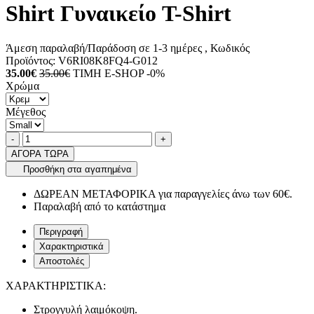
Shirt Γυναικείο T-Shirt
Άμεση παραλαβή/Παράδοση σε 1-3 ημέρες
, Κωδικός
Προϊόντος:
V6RI08K8FQ4-G012
35.00€
35.00€
ΤΙΜΗ E-SHOP -0%
Χρώμα
Μέγεθος
Ποσότητα
product.increase.quantity
product.decrease.quantity
-
+
ΑΓΟΡΑ ΤΩΡΑ
Προσθήκη στα αγαπημένα
ΔΩΡΕΑΝ ΜΕΤΑΦΟΡΙΚΑ για παραγγελίες άνω των 60€.
Παραλαβή από το κατάστημα
Περιγραφή
Χαρακτηριστικά
Αποστολές
ΧΑΡΑΚΤΗΡΙΣΤΙΚΑ:
Στρογγυλή λαιμόκοψη.