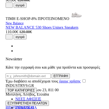
90.00€
120.00€
αγορά
ΤΙΜΗ E-SHOP-8%
ΠΡΟΤΕΙΝΟΜΕΝΟ
New Balance
NEW BALANCE 530 Shoes Unisex Sneakers
110.00€
120.00€
αγορά
Newsletter
Κάνε την εγγραφή σου και μάθε για προϊόντα και προσφορές
Email
ΕΓΓΡΑΦΗ
Έχω διαβάσει κι αποδέχομαι τους
όρους χρήσης
INDUSTRY9.GR
Ελευθέριου Βενιζέλου 23
,
811 00
TOP ΚΑΤΗΓΟΡΙΕΣ
Μυτιλήνη
,
Λέσβος
,
Ελλάδα
ΝΕΕΣ ΑΦΙΞΕΙΣ
22510 55629
ΑΝΔΡΙΚΑ
ΕΞΥΠΗΡΕΤΗΣΗ ΠΕΛΑΤΩΝ
info@industry9.gr
ΓΥΝΑΙΚΕΙΑ