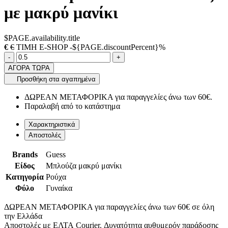
με μακρύ μανίκι
$PAGE.availability.title
€
€
ΤΙΜΗ E-SHOP -${PAGE.discountPercent}%
Ποσότητα
product.increase.quantity
product.decrease.quantity
-
+
ΑΓΟΡΑ ΤΩΡΑ
Προσθήκη στα αγαπημένα
ΔΩΡΕΑΝ ΜΕΤΑΦΟΡΙΚΑ για παραγγελίες άνω των 60€.
Παραλαβή από το κατάστημα
Χαρακτηριστικά
Αποστολές
Brands
Guess
Είδος
Μπλούζα μακρύ μανίκι
Κατηγορία
Ρούχα
Φύλο
Γυναίκα
ΔΩΡΕΑΝ ΜΕΤΑΦΟΡΙΚΑ για παραγγελίες άνω των 60€ σε όλη
την Ελλάδα
Αποστολές με ΕΛΤΑ Courier. Δυνατότητα αυθυμερόν παράδοσης