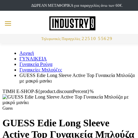
ΔΩΡΕΑΝ ΜΕΤΑΦΟΡΙΚΑ για παραγγελίες άνω των 60€.
but
MENU
Αναζήτηση
22510 55629
Τηλεφωνικές Παραγγελίες
Αρχική
ΓΥΝΑΙΚΕΙΑ
Γυναικεία Ρούχα
Γυναικείες Μπλούζες
GUESS Edie Long Sleeve Active Top Γυναικεία Μπλούζα
με μακρύ μανίκι
ΤΙΜΗ E-SHOP-${product.discountPercent}%
Guess
GUESS Edie Long Sleeve
Active Top Γυναικεία Μπλούζα