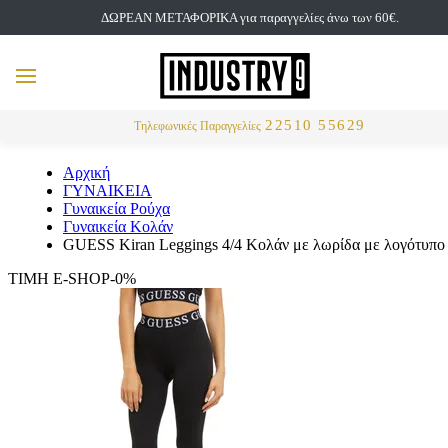
ΔΩΡΕΑΝ ΜΕΤΑΦΟΡΙΚΑ για παραγγελίες άνω των 60€.
but
MENU
Αναζήτηση
22510 55629
Τηλεφωνικές Παραγγελίες
Αρχική
ΓΥΝΑΙΚΕΙΑ
Γυναικεία Ρούχα
Γυναικεία Κολάν
GUESS Kiran Leggings 4/4 Κολάν με λωρίδα με λογότυπο
ΤΙΜΗ E-SHOP-0%