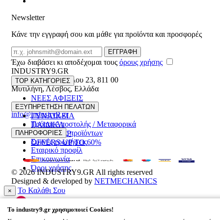
Newsletter
Κάνε την εγγραφή σου και μάθε για προϊόντα και προσφορές
Email
ΕΓΓΡΑΦΗ
Έχω διαβάσει κι αποδέχομαι τους
όρους χρήσης
INDUSTRY9.GR
Ελευθέριου Βενιζέλου 23
,
811 00
TOP ΚΑΤΗΓΟΡΙΕΣ
Μυτιλήνη
,
Λέσβος
,
Ελλάδα
ΝΕΕΣ ΑΦΙΞΕΙΣ
22510 55629
ΑΝΔΡΙΚΑ
ΕΞΥΠΗΡΕΤΗΣΗ ΠΕΛΑΤΩΝ
info@industry9.gr
ΓΥΝΑΙΚΕΙΑ
Τρόποι Αποστολής / Μεταφορικά
ΠΑΙΔΙΚΑ
Επιστροφές προϊόντων
ΠΛΗΡΟΦΟΡΙΕΣ
ΑΞΕΣΟΥΑΡ
Συχνές ερωτήσεις
OFFERS UP TO 60%
Εταιρικό προφίλ
Επικοινωνία
Όροι χρήσης
© 2026
INDUSTRY9.GR
All rights reserved
Designed & developed by
NETMECHANICS
Το Καλάθι Σου
×
0
To
industry9.gr
χρησιμοποιεί Cookies!
Βάλε κάτι στο καλάθι σου