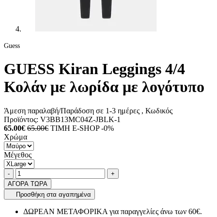
Guess
GUESS Kiran Leggings 4/4
Κολάν με λωρίδα με λογότυπο
Άμεση παραλαβή/Παράδοση σε 1-3 ημέρες
, Κωδικός
Προϊόντος:
V3BB13MC04Z-JBLK-1
65.00€
65.00€
ΤΙΜΗ E-SHOP -0%
Χρώμα
Μέγεθος
Ποσότητα
product.increase.quantity
product.decrease.quantity
-
+
ΑΓΟΡΑ ΤΩΡΑ
Προσθήκη στα αγαπημένα
ΔΩΡΕΑΝ ΜΕΤΑΦΟΡΙΚΑ για παραγγελίες άνω των 60€.