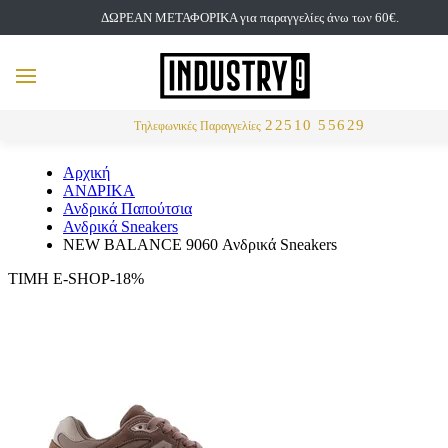
ΔΩΡΕΑΝ ΜΕΤΑΦΟΡΙΚΑ για παραγγελίες άνω των 60€.
but
MENU
Αναζήτηση
22510 55629
Τηλεφωνικές Παραγγελίες
Αρχική
ΑΝΔΡΙΚΑ
Ανδρικά Παπούτσια
Ανδρικά Sneakers
NEW BALANCE 9060 Ανδρικά Sneakers
ΤΙΜΗ E-SHOP-18%