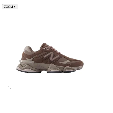
ZOOM
+