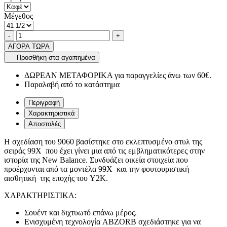
Μέγεθος
Ποσότητα
product.increase.quantity
product.decrease.quantity
-
+
ΑΓΟΡΑ ΤΩΡΑ
Προσθήκη στα αγαπημένα
ΔΩΡΕΑΝ ΜΕΤΑΦΟΡΙΚΑ για παραγγελίες άνω των 60€.
Παραλαβή από το κατάστημα
Περιγραφή
Χαρακτηριστικά
Αποστολές
H σχεδίαση του 9060 βασίστηκε στο εκλεπτυσμένο στυλ της
σειράς 99X που έχει γίνει μια από τις εμβληματικότερες στην
ιστορία της New Balance. Συνδυάζει οικεία στοιχεία που
προέρχονται από τα μοντέλα 99Χ και την φουτουριστική
αισθητική της εποχής του Y2K.
ΧΑΡΑΚΤΗΡΙΣΤΙΚΑ:
Σουέντ και διχτυωτό επάνω μέρος.
Ενισχυμένη τεχνολογία ABZORB σχεδιάστηκε για να