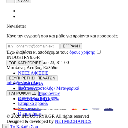
αγορά
Newsletter
Κάνε την εγγραφή σου και μάθε για προϊόντα και προσφορές
Email
ΕΓΓΡΑΦΗ
Έχω διαβάσει κι αποδέχομαι τους
όρους χρήσης
INDUSTRY9.GR
Ελευθέριου Βενιζέλου 23
,
811 00
TOP ΚΑΤΗΓΟΡΙΕΣ
Μυτιλήνη
,
Λέσβος
,
Ελλάδα
ΝΕΕΣ ΑΦΙΞΕΙΣ
22510 55629
ΑΝΔΡΙΚΑ
ΕΞΥΠΗΡΕΤΗΣΗ ΠΕΛΑΤΩΝ
info@industry9.gr
ΓΥΝΑΙΚΕΙΑ
Τρόποι Αποστολής / Μεταφορικά
ΠΑΙΔΙΚΑ
Επιστροφές προϊόντων
ΠΛΗΡΟΦΟΡΙΕΣ
ΑΞΕΣΟΥΑΡ
Συχνές ερωτήσεις
OFFERS UP TO 60%
Εταιρικό προφίλ
Επικοινωνία
Όροι χρήσης
© 2026
INDUSTRY9.GR
All rights reserved
Designed & developed by
NETMECHANICS
Το Καλάθι Σου
×