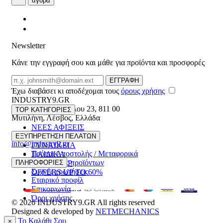
αγορά
Newsletter
Κάνε την εγγραφή σου και μάθε για προϊόντα και προσφορές
Email
ΕΓΓΡΑΦΗ
Έχω διαβάσει κι αποδέχομαι τους
όρους χρήσης
INDUSTRY9.GR
Ελευθέριου Βενιζέλου 23
,
811 00
TOP ΚΑΤΗΓΟΡΙΕΣ
Μυτιλήνη
,
Λέσβος
,
Ελλάδα
ΝΕΕΣ ΑΦΙΞΕΙΣ
22510 55629
ΑΝΔΡΙΚΑ
ΕΞΥΠΗΡΕΤΗΣΗ ΠΕΛΑΤΩΝ
info@industry9.gr
ΓΥΝΑΙΚΕΙΑ
Τρόποι Αποστολής / Μεταφορικά
ΠΑΙΔΙΚΑ
Επιστροφές προϊόντων
ΠΛΗΡΟΦΟΡΙΕΣ
ΑΞΕΣΟΥΑΡ
Συχνές ερωτήσεις
OFFERS UP TO 60%
Εταιρικό προφίλ
Επικοινωνία
Όροι χρήσης
© 2026
INDUSTRY9.GR
All rights reserved
Designed & developed by
NETMECHANICS
Το Καλάθι Σου
×