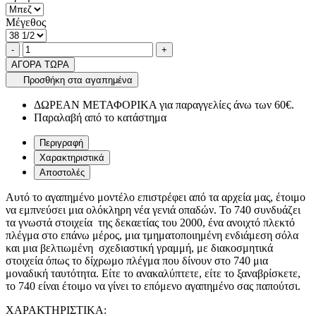
Μέγεθος
Ποσότητα
product.increase.quantity
product.decrease.quantity
-
+
ΑΓΟΡΑ ΤΩΡΑ
Προσθήκη στα αγαπημένα
ΔΩΡΕΑΝ ΜΕΤΑΦΟΡΙΚΑ για παραγγελίες άνω των 60€.
Παραλαβή από το κατάστημα
Περιγραφή
Χαρακτηριστικά
Αποστολές
Αυτό το αγαπημένο μοντέλο επιστρέφει από τα αρχεία μας, έτοιμο
να εμπνεύσει μια ολόκληρη νέα γενιά οπαδών. Το 740 συνδυάζει
τα γνωστά στοιχεία της δεκαετίας του 2000, ένα ανοιχτό πλεκτό
πλέγμα στο επάνω μέρος, μια τμηματοποιημένη ενδιάμεση σόλα
και μια βελτιωμένη σχεδιαστική γραμμή, με διακοσμητικά
στοιχεία όπως το δίχρωμο πλέγμα που δίνουν στο 740 μια
μοναδική ταυτότητα. Είτε το ανακαλύπτετε, είτε το ξαναβρίσκετε,
το 740 είναι έτοιμο να γίνει το επόμενο αγαπημένο σας παπούτσι.
ΧΑΡΑΚΤΗΡΙΣΤΙΚΑ: