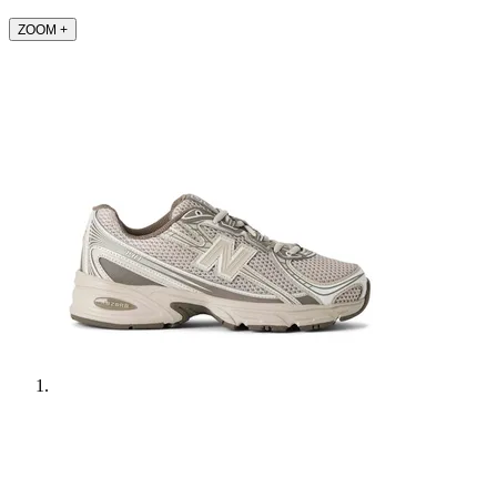
ZOOM
+