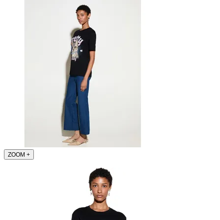
ZOOM
+