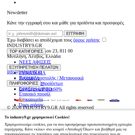
Newsletter
Κάνε την εγγραφή σου και μάθε για προϊόντα και προσφορές
Email
ΕΓΓΡΑΦΗ
Έχω διαβάσει κι αποδέχομαι τους
όρους χρήσης
INDUSTRY9.GR
Ελευθέριου Βενιζέλου 23
,
811 00
TOP ΚΑΤΗΓΟΡΙΕΣ
Μυτιλήνη
,
Λέσβος
,
Ελλάδα
ΝΕΕΣ ΑΦΙΞΕΙΣ
22510 55629
ΑΝΔΡΙΚΑ
ΕΞΥΠΗΡΕΤΗΣΗ ΠΕΛΑΤΩΝ
info@industry9.gr
ΓΥΝΑΙΚΕΙΑ
Τρόποι Αποστολής / Μεταφορικά
ΠΑΙΔΙΚΑ
Επιστροφές προϊόντων
ΠΛΗΡΟΦΟΡΙΕΣ
ΑΞΕΣΟΥΑΡ
Συχνές ερωτήσεις
OFFERS UP TO 60%
Εταιρικό προφίλ
Επικοινωνία
Όροι χρήσης
© 2026
INDUSTRY9.GR
All rights reserved
Designed & developed by
NETMECHANICS
To
industry9.gr
χρησιμοποιεί Cookies!
Το Καλάθι Σου
×
Χρησιμοποιούμε cookies, για να σου προσφέρουμε προσωποποιημένη εμπειρία
0
περιήγησης. Κάνε «κλικ» στο κουμπί «Αποδοχή Όλων» και βοήθησέ μας να
Βάλε κάτι στο καλάθι σου
προσαρμόσουμε τις προτάσεις μας αποκλειστικά στο περιεχόμενο που σε