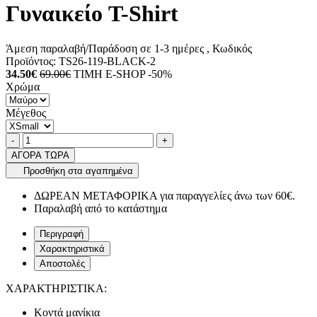
Γυναικείο T-Shirt
Άμεση παραλαβή/Παράδοση σε 1-3 ημέρες
, Κωδικός
Προϊόντος:
TS26-119-BLACK-2
34.50€
69.00€
ΤΙΜΗ E-SHOP -50%
Χρώμα
Μέγεθος
Ποσότητα
product.increase.quantity
product.decrease.quantity
-
+
ΑΓΟΡΑ ΤΩΡΑ
Προσθήκη στα αγαπημένα
ΔΩΡΕΑΝ ΜΕΤΑΦΟΡΙΚΑ για παραγγελίες άνω των 60€.
Παραλαβή από το κατάστημα
Περιγραφή
Χαρακτηριστικά
Αποστολές
ΧΑΡΑΚΤΗΡΙΣΤΙΚΑ:
Κοντά μανίκια