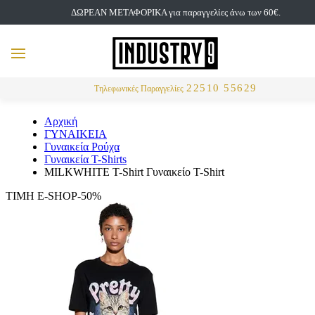
ΔΩΡΕΑΝ ΜΕΤΑΦΟΡΙΚΑ για παραγγελίες άνω των 60€.
but
MENU
Αναζήτηση
22510 55629
Τηλεφωνικές Παραγγελίες
Αρχική
ΓΥΝΑΙΚΕΙΑ
Γυναικεία Ρούχα
Γυναικεία T-Shirts
MILKWHITE T-Shirt Γυναικείο T-Shirt
ΤΙΜΗ E-SHOP-50%