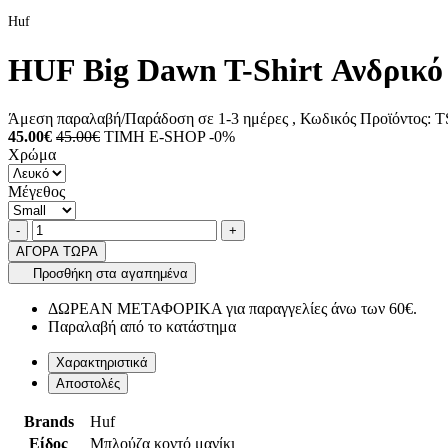
Huf
HUF Big Dawn T-Shirt Ανδρικό 
Άμεση παραλαβή/Παράδοση σε 1-3 ημέρες
, Κωδικός Προϊόντος:
T
45.00€
45.00€
ΤΙΜΗ E-SHOP -0%
Χρώμα
Μέγεθος
Ποσότητα
product.increase.quantity
product.decrease.quantity
-
+
ΑΓΟΡΑ ΤΩΡΑ
Προσθήκη στα αγαπημένα
ΔΩΡΕΑΝ ΜΕΤΑΦΟΡΙΚΑ για παραγγελίες άνω των 60€.
Παραλαβή από το κατάστημα
Χαρακτηριστικά
Αποστολές
Brands
Huf
Είδος
Μπλούζα κοντό μανίκι