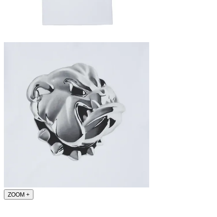
ZOOM
+