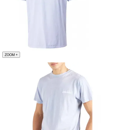
ZOOM
+