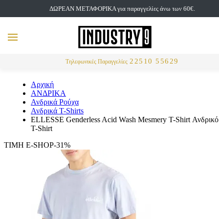
ΔΩΡΕΑΝ ΜΕΤΑΦΟΡΙΚΑ για παραγγελίες άνω των 60€.
but
MENU
Αναζήτηση
22510 55629
Τηλεφωνικές Παραγγελίες
Αρχική
ΑΝΔΡΙΚΑ
Ανδρικά Ρούχα
Ανδρικά T-Shirts
ELLESSE Genderless Acid Wash Mesmery T-Shirt Ανδρικό
T-Shirt
ΤΙΜΗ E-SHOP-31%