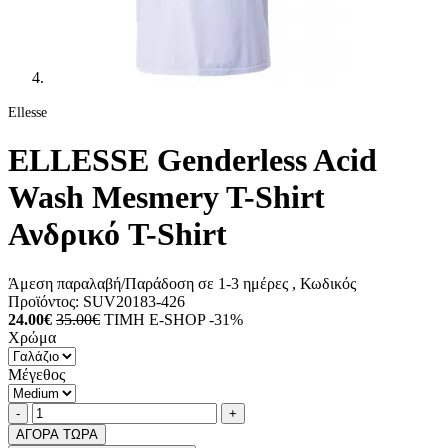
Ellesse
ELLESSE Genderless Acid
Wash Mesmery T-Shirt
Ανδρικό T-Shirt
Άμεση παραλαβή/Παράδοση σε 1-3 ημέρες
, Κωδικός
Προϊόντος:
SUV20183-426
24.00€
35.00€
ΤΙΜΗ E-SHOP -31%
Χρώμα
Μέγεθος
Ποσότητα
product.increase.quantity
product.decrease.quantity
-
+
ΑΓΟΡΑ ΤΩΡΑ