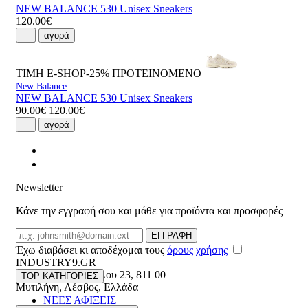
NEW BALANCE 530 Unisex Sneakers
120.00€
αγορά
ΤΙΜΗ E-SHOP-25%
ΠΡΟΤΕΙΝΟΜΕΝΟ
New Balance
NEW BALANCE 530 Unisex Sneakers
90.00€
120.00€
αγορά
Newsletter
Κάνε την εγγραφή σου και μάθε για προϊόντα και προσφορές
Email
ΕΓΓΡΑΦΗ
Έχω διαβάσει κι αποδέχομαι τους
όρους χρήσης
INDUSTRY9.GR
Ελευθέριου Βενιζέλου 23
,
811 00
TOP ΚΑΤΗΓΟΡΙΕΣ
Μυτιλήνη
,
Λέσβος
,
Ελλάδα
ΝΕΕΣ ΑΦΙΞΕΙΣ