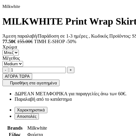
Milkwhite
MILKWHITE Print Wrap Skirt
Άμεση παραλαβή/Παράδοση σε 1-3 ημέρες
, Κωδικός Προϊόντος:
S
77.50€
155.00€
ΤΙΜΗ E-SHOP -50%
Χρώμα
Μέγεθος
Ποσότητα
product.increase.quantity
product.decrease.quantity
-
+
ΑΓΟΡΑ ΤΩΡΑ
Προσθήκη στα αγαπημένα
ΔΩΡΕΑΝ ΜΕΤΑΦΟΡΙΚΑ για παραγγελίες άνω των 60€.
Παραλαβή από το κατάστημα
Χαρακτηριστικά
Αποστολές
Brands
Milkwhite
Είδος
Φούστα