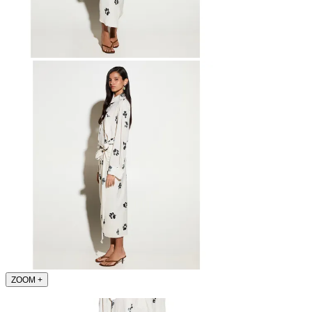
ZOOM
+