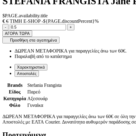
STEFANIA FRANGISTA Jane Pai
$PAGE.availability.title
€
€
ΤΙΜΗ E-SHOP -${PAGE.discountPercent}%
Ποσότητα
product.increase.quantity
product.decrease.quantity
-
+
ΑΓΟΡΑ ΤΩΡΑ
Προσθήκη στα αγαπημένα
ΔΩΡΕΑΝ ΜΕΤΑΦΟΡΙΚΑ για παραγγελίες άνω των 60€.
Παραλαβή από το κατάστημα
Χαρακτηριστικά
Αποστολές
Brands
Stefania Frangista
Είδος
Παρεό
Κατηγορία
Αξεσουάρ
Φύλο
Γυναίκα
ΔΩΡΕΑΝ ΜΕΤΑΦΟΡΙΚΑ για παραγγελίες άνω των 60€ σε όλη την
Αποστολές με ΕΛΤΑ Courier. Δυνατότητα αυθυμερόν παράδοσης σε 
Προτεινόμενα