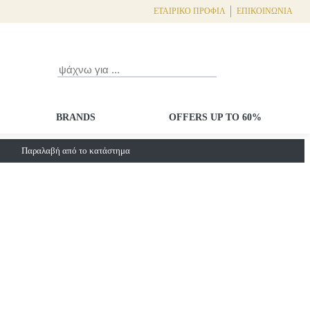
ΕΤΑΙΡΙΚΌ ΠΡΟΦΊΛ
ΕΠΙΚΟΙΝΩΝΊΑ
button.
Το Κα
field.search
Αναζήτηση
BRANDS
OFFERS UP TO 60%
Παραλαβή από το κατάστημα