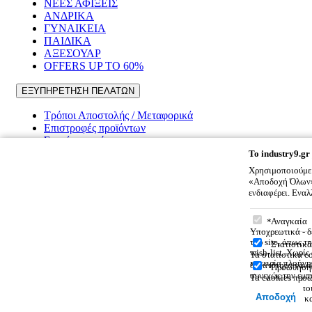
ΝΕΕΣ ΑΦΙΞΕΙΣ
ΑΝΔΡΙΚΑ
ΓΥΝΑΙΚΕΙΑ
ΠΑΙΔΙΚΑ
ΑΞΕΣΟΥΑΡ
OFFERS UP TO 60%
ΕΞΥΠΗΡΕΤΗΣΗ ΠΕΛΑΤΩΝ
Τρόποι Αποστολής / Μεταφορικά
Επιστροφές προϊόντων
Συχνές ερωτήσεις
To
industry9.gr
ΠΛΗΡΟΦΟΡΙΕΣ
Χρησιμοποιούμε 
«Αποδοχή Όλων» 
Εταιρικό προφίλ
ενδιαφέρει. Ενα
Επικοινωνία
To
industry9
Όροι χρήσης
Αναγκαία
Υποχρεωτικά - δ
του site, όπως 
Στατιστικά
wish-list. Χωρί
Τα στατιστικά co
© 2026
INDUSTRY9.GR
All rights reserved
εμπειρία πλοήγη
δυνατότητα να α
Προώθηση
Designed & developed by
NETMECHANICS
συνεχώς την εμπ
Τα cookies προώ
Το Καλάθι Σου
×
σου. Χρησιμοποι
Αποδοχή
ανεπιθύμητων κ
0