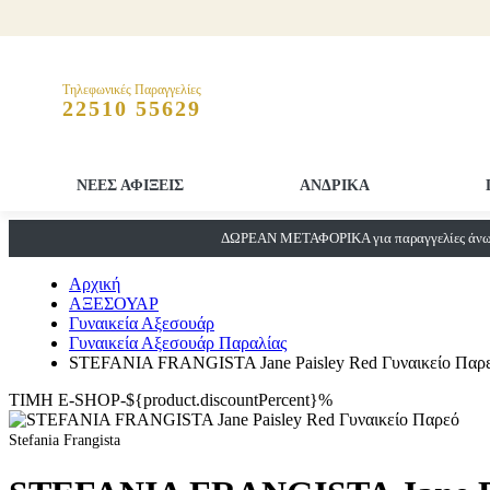
Τηλεφωνικές Παραγγελίες
22510 55629
ΝΕΕΣ ΑΦΙΞΕΙΣ
ΑΝΔΡΙΚΑ
ΔΩΡΕΑΝ ΜΕΤΑΦΟΡΙΚΑ για παραγγελίες άνω 
Αρχική
ΑΞΕΣΟΥΑΡ
Γυναικεία Αξεσουάρ
Γυναικεία Αξεσουάρ Παραλίας
STEFANIA FRANGISTA Jane Paisley Red Γυναικείο Παρ
ΤΙΜΗ E-SHOP-${product.discountPercent}%
Stefania Frangista