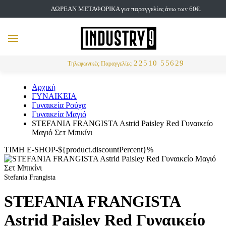
ΔΩΡΕΑΝ ΜΕΤΑΦΟΡΙΚΑ για παραγγελίες άνω των 60€.
but
MENU
Αναζήτηση
22510 55629
Τηλεφωνικές Παραγγελίες
Αρχική
ΓΥΝΑΙΚΕΙΑ
Γυναικεία Ρούχα
Γυναικεία Μαγιό
STEFANIA FRANGISTA Astrid Paisley Red Γυναικείο
Μαγιό Σετ Μπικίνι
ΤΙΜΗ E-SHOP-${product.discountPercent}%
Stefania Frangista
STEFANIA FRANGISTA
Astrid Paisley Red Γυναικείο