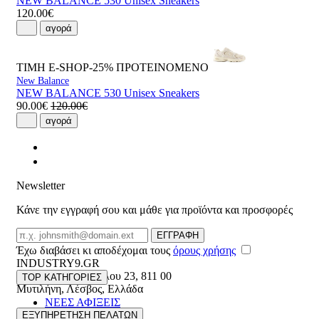
NEW BALANCE 530 Unisex Sneakers
120.00€
αγορά
ΤΙΜΗ E-SHOP-25%
ΠΡΟΤΕΙΝΟΜΕΝΟ
New Balance
NEW BALANCE 530 Unisex Sneakers
90.00€
120.00€
αγορά
Newsletter
Κάνε την εγγραφή σου και μάθε για προϊόντα και προσφορές
Email
ΕΓΓΡΑΦΗ
Έχω διαβάσει κι αποδέχομαι τους
όρους χρήσης
INDUSTRY9.GR
Ελευθέριου Βενιζέλου 23
,
811 00
TOP ΚΑΤΗΓΟΡΙΕΣ
Μυτιλήνη
,
Λέσβος
,
Ελλάδα
ΝΕΕΣ ΑΦΙΞΕΙΣ
22510 55629
ΑΝΔΡΙΚΑ
ΕΞΥΠΗΡΕΤΗΣΗ ΠΕΛΑΤΩΝ