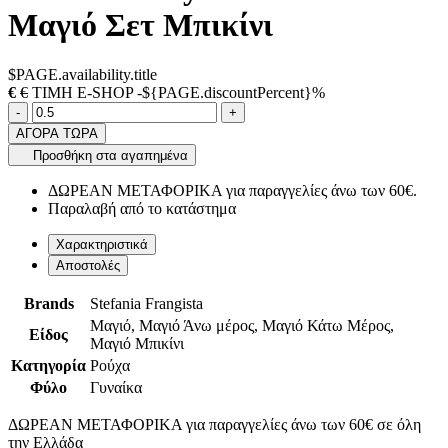
Μαγιό Σετ Μπικίνι
$PAGE.availability.title
€
€
ΤΙΜΗ E-SHOP -${PAGE.discountPercent}%
Ποσότητα
product.increase.quantity
product.decrease.quantity
-
+
ΑΓΟΡΑ ΤΩΡΑ
Προσθήκη στα αγαπημένα
ΔΩΡΕΑΝ ΜΕΤΑΦΟΡΙΚΑ για παραγγελίες άνω των 60€.
Παραλαβή από το κατάστημα
Χαρακτηριστικά
Αποστολές
Brands
Stefania Frangista
Μαγιό, Μαγιό Άνω μέρος, Μαγιό Κάτω Μέρος,
Είδος
Μαγιό Μπικίνι
Κατηγορία
Ρούχα
Φύλο
Γυναίκα
ΔΩΡΕΑΝ ΜΕΤΑΦΟΡΙΚΑ για παραγγελίες άνω των 60€ σε όλη
την Ελλάδα