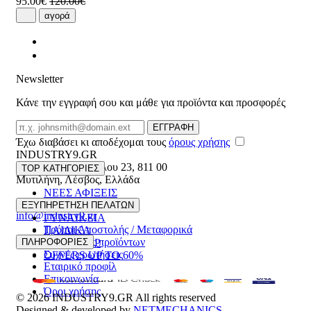
95.00€
120.00€
αγορά
Newsletter
Κάνε την εγγραφή σου και μάθε για προϊόντα και προσφορές
Email
ΕΓΓΡΑΦΗ
Έχω διαβάσει κι αποδέχομαι τους
όρους χρήσης
INDUSTRY9.GR
Ελευθέριου Βενιζέλου 23
,
811 00
TOP ΚΑΤΗΓΟΡΙΕΣ
Μυτιλήνη
,
Λέσβος
,
Ελλάδα
ΝΕΕΣ ΑΦΙΞΕΙΣ
22510 55629
ΑΝΔΡΙΚΑ
ΕΞΥΠΗΡΕΤΗΣΗ ΠΕΛΑΤΩΝ
info@industry9.gr
ΓΥΝΑΙΚΕΙΑ
Τρόποι Αποστολής / Μεταφορικά
ΠΑΙΔΙΚΑ
Επιστροφές προϊόντων
ΠΛΗΡΟΦΟΡΙΕΣ
ΑΞΕΣΟΥΑΡ
Συχνές ερωτήσεις
OFFERS UP TO 60%
Εταιρικό προφίλ
Επικοινωνία
Όροι χρήσης
© 2026
INDUSTRY9.GR
All rights reserved
Designed & developed by
NETMECHANICS