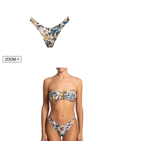
ZOOM
+