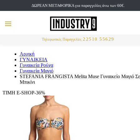
ΔΩΡΕΑΝ ΜΕΤΑΦΟΡΙΚΑ για παραγγελίες άνω των 60€.
but
MENU
Αναζήτηση
22510 55629
Τηλεφωνικές Παραγγελίες
Αρχική
ΓΥΝΑΙΚΕΙΑ
Γυναικεία Ρούχα
Γυναικεία Μαγιό
STEFANIA FRANGISTA Melita Muse Γυναικείο Μαγιό Σε
Μπικίνι
ΤΙΜΗ E-SHOP-36%