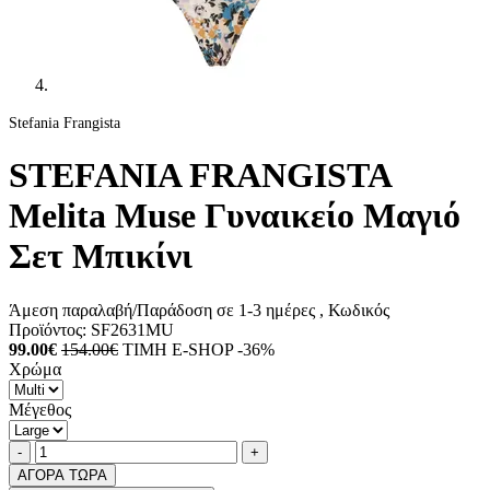
Stefania Frangista
STEFANIA FRANGISTA
Melita Muse Γυναικείο Μαγιό
Σετ Μπικίνι
Άμεση παραλαβή/Παράδοση σε 1-3 ημέρες
, Κωδικός
Προϊόντος:
SF2631MU
99.00€
154.00€
ΤΙΜΗ E-SHOP -36%
Χρώμα
Μέγεθος
Ποσότητα
product.increase.quantity
product.decrease.quantity
-
+
ΑΓΟΡΑ ΤΩΡΑ