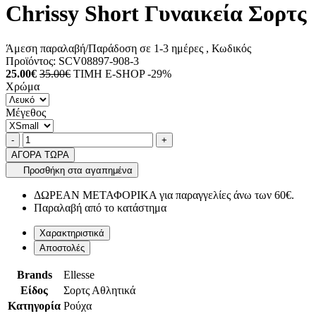
Chrissy Short Γυναικεία Σορτς
Άμεση παραλαβή/Παράδοση σε 1-3 ημέρες
, Κωδικός
Προϊόντος:
SCV08897-908-3
25.00€
35.00€
ΤΙΜΗ E-SHOP -29%
Χρώμα
Μέγεθος
Ποσότητα
product.increase.quantity
product.decrease.quantity
-
+
ΑΓΟΡΑ ΤΩΡΑ
Προσθήκη στα αγαπημένα
ΔΩΡΕΑΝ ΜΕΤΑΦΟΡΙΚΑ για παραγγελίες άνω των 60€.
Παραλαβή από το κατάστημα
Χαρακτηριστικά
Αποστολές
Brands
Ellesse
Είδος
Σορτς Αθλητικά
Κατηγορία
Ρούχα