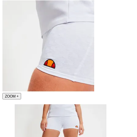
ZOOM
+