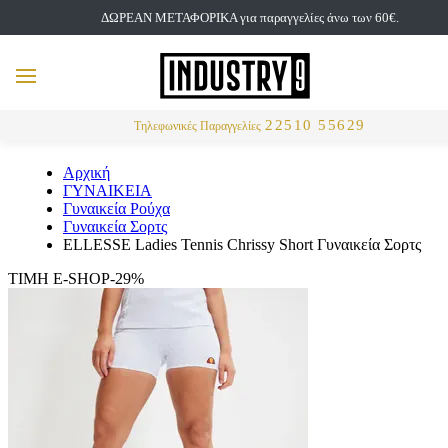
ΔΩΡΕΑΝ ΜΕΤΑΦΟΡΙΚΑ για παραγγελίες άνω των 60€.
but
MENU
Αναζήτηση
22510 55629
Τηλεφωνικές Παραγγελίες
Αρχική
ΓΥΝΑΙΚΕΙΑ
Γυναικεία Ρούχα
Γυναικεία Σορτς
ELLESSE Ladies Tennis Chrissy Short Γυναικεία Σορτς
ΤΙΜΗ E-SHOP-29%