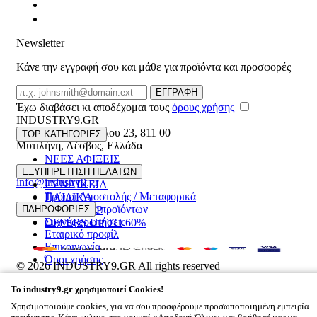
Newsletter
Κάνε την εγγραφή σου και μάθε για προϊόντα και προσφορές
Email
ΕΓΓΡΑΦΗ
Έχω διαβάσει κι αποδέχομαι τους
όρους χρήσης
INDUSTRY9.GR
Ελευθέριου Βενιζέλου 23
,
811 00
TOP ΚΑΤΗΓΟΡΙΕΣ
Μυτιλήνη
,
Λέσβος
,
Ελλάδα
ΝΕΕΣ ΑΦΙΞΕΙΣ
22510 55629
ΑΝΔΡΙΚΑ
ΕΞΥΠΗΡΕΤΗΣΗ ΠΕΛΑΤΩΝ
info@industry9.gr
ΓΥΝΑΙΚΕΙΑ
Τρόποι Αποστολής / Μεταφορικά
ΠΑΙΔΙΚΑ
Επιστροφές προϊόντων
ΠΛΗΡΟΦΟΡΙΕΣ
ΑΞΕΣΟΥΑΡ
Συχνές ερωτήσεις
OFFERS UP TO 60%
Εταιρικό προφίλ
Επικοινωνία
Όροι χρήσης
© 2026
INDUSTRY9.GR
All rights reserved
Designed & developed by
NETMECHANICS
To
industry9.gr
χρησιμοποιεί Cookies!
Το Καλάθι Σου
×
Χρησιμοποιούμε cookies, για να σου προσφέρουμε προσωποποιημένη εμπειρία
0