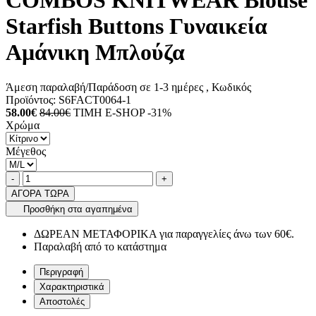
COMBOS KNITWEAR Blouse
Starfish Buttons Γυναικεία
Αμάνικη Μπλούζα
Άμεση παραλαβή/Παράδοση σε 1-3 ημέρες
, Κωδικός
Προϊόντος:
S6FACT0064-1
58.00€
84.00€
ΤΙΜΗ E-SHOP -31%
Χρώμα
Μέγεθος
Ποσότητα
product.increase.quantity
product.decrease.quantity
-
+
ΑΓΟΡΑ ΤΩΡΑ
Προσθήκη στα αγαπημένα
ΔΩΡΕΑΝ ΜΕΤΑΦΟΡΙΚΑ για παραγγελίες άνω των 60€.
Παραλαβή από το κατάστημα
Περιγραφή
Χαρακτηριστικά
Αποστολές