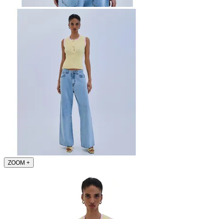
ZOOM
+