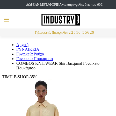
ΔΩΡΕΑΝ ΜΕΤΑΦΟΡΙΚΑ για παραγγελίες άνω των 60€.
but
MENU
Αναζήτηση
22510 55629
Τηλεφωνικές Παραγγελίες
Αρχική
ΓΥΝΑΙΚΕΙΑ
Γυναικεία Ρούχα
Γυναικεία Πουκάμισα
COMBOS KNITWEAR Shirt Jacquard Γυναικείο
Πουκάμισο
ΤΙΜΗ E-SHOP-35%