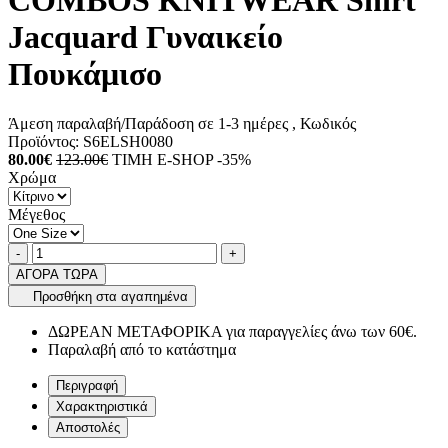
COMBOS KNITWEAR Shirt
Jacquard Γυναικείο
Πουκάμισο
Άμεση παραλαβή/Παράδοση σε 1-3 ημέρες
, Κωδικός
Προϊόντος:
S6ELSH0080
80.00€
123.00€
ΤΙΜΗ E-SHOP -35%
Χρώμα
Μέγεθος
Ποσότητα
product.increase.quantity
product.decrease.quantity
-
+
ΑΓΟΡΑ ΤΩΡΑ
Προσθήκη στα αγαπημένα
ΔΩΡΕΑΝ ΜΕΤΑΦΟΡΙΚΑ για παραγγελίες άνω των 60€.
Παραλαβή από το κατάστημα
Περιγραφή
Χαρακτηριστικά
Αποστολές