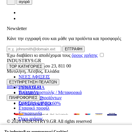
αγορά
Newsletter
Κάνε την εγγραφή σου και μάθε για προϊόντα και προσφορές
Email
ΕΓΓΡΑΦΗ
Έχω διαβάσει κι αποδέχομαι τους
όρους χρήσης
INDUSTRY9.GR
Ελευθέριου Βενιζέλου 23
,
811 00
TOP ΚΑΤΗΓΟΡΙΕΣ
Μυτιλήνη
,
Λέσβος
,
Ελλάδα
ΝΕΕΣ ΑΦΙΞΕΙΣ
22510 55629
ΑΝΔΡΙΚΑ
ΕΞΥΠΗΡΕΤΗΣΗ ΠΕΛΑΤΩΝ
info@industry9.gr
ΓΥΝΑΙΚΕΙΑ
Τρόποι Αποστολής / Μεταφορικά
ΠΑΙΔΙΚΑ
Επιστροφές προϊόντων
ΠΛΗΡΟΦΟΡΙΕΣ
ΑΞΕΣΟΥΑΡ
Συχνές ερωτήσεις
OFFERS UP TO 60%
Εταιρικό προφίλ
Επικοινωνία
Όροι χρήσης
© 2026
INDUSTRY9.GR
All rights reserved
Designed & developed by
NETMECHANICS
To
industry9.gr
χρησιμοποιεί Cookies!