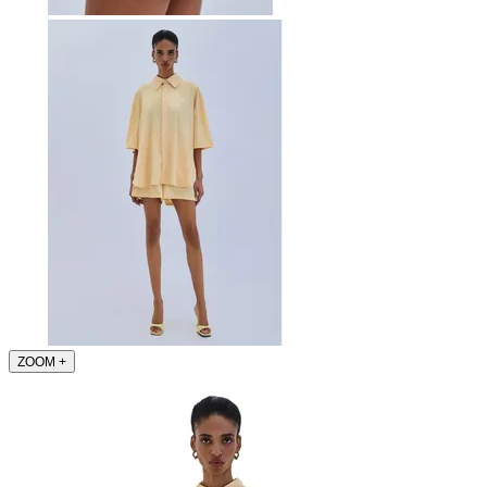
ZOOM
+