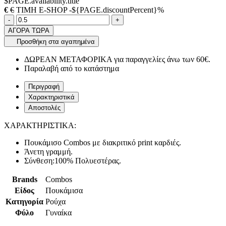
$PAGE.availability.title
€
€
ΤΙΜΗ E-SHOP -${PAGE.discountPercent}%
Ποσότητα
product.increase.quantity
product.decrease.quantity
-
+
ΑΓΟΡΑ ΤΩΡΑ
Προσθήκη στα αγαπημένα
ΔΩΡΕΑΝ ΜΕΤΑΦΟΡΙΚΑ για παραγγελίες άνω των 60€.
Παραλαβή από το κατάστημα
Περιγραφή
Χαρακτηριστικά
Αποστολές
ΧΑΡΑΚΤΗΡΙΣΤΙΚΑ:
Πουκάμισο Combos με διακριτικό print καρδιές.
Άνετη γραμμή.
Σύνθεση:100% Πολυεστέρας.
Brands
Combos
Είδος
Πουκάμισα
Κατηγορία
Ρούχα
Φύλο
Γυναίκα