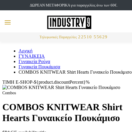
ΔΩΡΕΑΝ ΜΕΤΑΦΟΡΙΚΑ για παραγγελίες άνω των 60€.
but
MENU
Αναζήτηση
22510 55629
Τηλεφωνικές Παραγγελίες
Αρχική
ΓΥΝΑΙΚΕΙΑ
Γυναικεία Ρούχα
Γυναικεία Πουκάμισα
COMBOS KNITWEAR Shirt Hearts Γυναικείο Πουκάμισο
ΤΙΜΗ E-SHOP-${product.discountPercent}%
Combos
COMBOS KNITWEAR Shirt
Hearts Γυναικείο Πουκάμισο