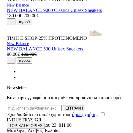
New Balance
NEW BALANCE 9060 Classics Unisex Sneakers
180.00€
200.00€
αγορά
ΤΙΜΗ E-SHOP-25%
ΠΡΟΤΕΙΝΟΜΕΝΟ
New Balance
NEW BALANCE 530 Unisex Sneakers
90.00€
120.00€
αγορά
Newsletter
Κάνε την εγγραφή σου και μάθε για προϊόντα και προσφορές
Email
ΕΓΓΡΑΦΗ
Έχω διαβάσει κι αποδέχομαι τους
όρους χρήσης
INDUSTRY9.GR
Ελευθέριου Βενιζέλου 23
,
811 00
TOP ΚΑΤΗΓΟΡΙΕΣ
Μυτιλήνη
,
Λέσβος
,
Ελλάδα