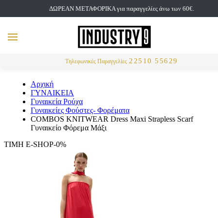
ΔΩΡΕΑΝ ΜΕΤΑΦΟΡΙΚΑ για παραγγελίες άνω των 60€.
but
MENU
Αναζήτηση
22510 55629
Τηλεφωνικές Παραγγελίες
Αρχική
ΓΥΝΑΙΚΕΙΑ
Γυναικεία Ρούχα
Γυναικείες Φούστες- Φορέματα
COMBOS KNITWEAR Dress Maxi Strapless Scarf
Γυναικείο Φόρεμα Μάξι
ΤΙΜΗ E-SHOP-0%