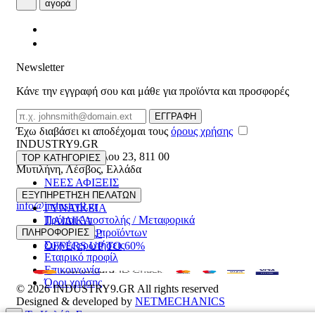
αγορά
Newsletter
Κάνε την εγγραφή σου και μάθε για προϊόντα και προσφορές
Email
ΕΓΓΡΑΦΗ
Έχω διαβάσει κι αποδέχομαι τους
όρους χρήσης
INDUSTRY9.GR
Ελευθέριου Βενιζέλου 23
,
811 00
TOP ΚΑΤΗΓΟΡΙΕΣ
Μυτιλήνη
,
Λέσβος
,
Ελλάδα
ΝΕΕΣ ΑΦΙΞΕΙΣ
22510 55629
ΑΝΔΡΙΚΑ
ΕΞΥΠΗΡΕΤΗΣΗ ΠΕΛΑΤΩΝ
info@industry9.gr
ΓΥΝΑΙΚΕΙΑ
Τρόποι Αποστολής / Μεταφορικά
ΠΑΙΔΙΚΑ
Επιστροφές προϊόντων
ΠΛΗΡΟΦΟΡΙΕΣ
ΑΞΕΣΟΥΑΡ
Συχνές ερωτήσεις
OFFERS UP TO 60%
Εταιρικό προφίλ
Επικοινωνία
Όροι χρήσης
© 2026
INDUSTRY9.GR
All rights reserved
Designed & developed by
NETMECHANICS
Το Καλάθι Σου