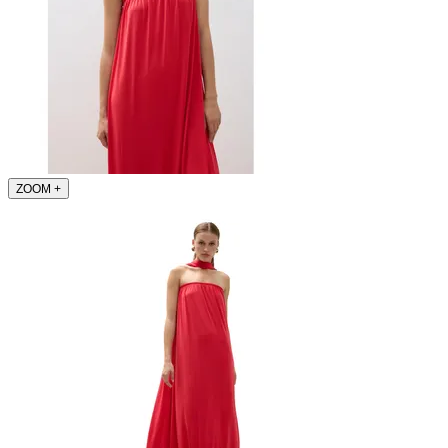
ZOOM
+