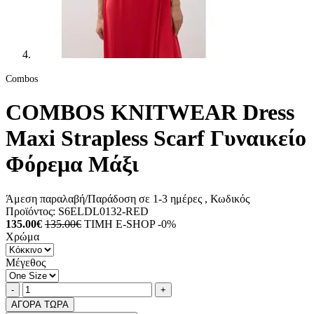
Combos
COMBOS KNITWEAR Dress
Maxi Strapless Scarf Γυναικείο
Φόρεμα Μάξι
Άμεση παραλαβή/Παράδοση σε 1-3 ημέρες
, Κωδικός
Προϊόντος:
S6ELDL0132-RED
135.00€
135.00€
ΤΙΜΗ E-SHOP -0%
Χρώμα
Μέγεθος
Ποσότητα
product.increase.quantity
product.decrease.quantity
-
+
ΑΓΟΡΑ ΤΩΡΑ