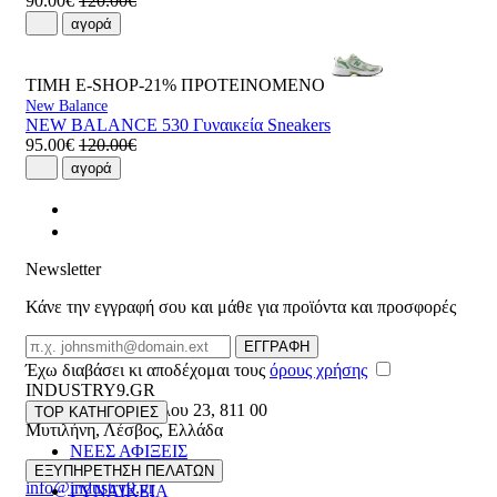
90.00€
120.00€
αγορά
ΤΙΜΗ E-SHOP-21%
ΠΡΟΤΕΙΝΟΜΕΝΟ
New Balance
NEW BALANCE 530 Γυναικεία Sneakers
95.00€
120.00€
αγορά
Newsletter
Κάνε την εγγραφή σου και μάθε για προϊόντα και προσφορές
Email
ΕΓΓΡΑΦΗ
Έχω διαβάσει κι αποδέχομαι τους
όρους χρήσης
INDUSTRY9.GR
Ελευθέριου Βενιζέλου 23
,
811 00
TOP ΚΑΤΗΓΟΡΙΕΣ
Μυτιλήνη
,
Λέσβος
,
Ελλάδα
ΝΕΕΣ ΑΦΙΞΕΙΣ
22510 55629
ΑΝΔΡΙΚΑ
ΕΞΥΠΗΡΕΤΗΣΗ ΠΕΛΑΤΩΝ
info@industry9.gr
ΓΥΝΑΙΚΕΙΑ