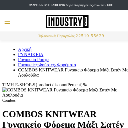
ΔΩΡΕΑΝ ΜΕΤΑΦΟΡΙΚΑ για παραγγελίες άνω των 60€.
but
MENU
Αναζήτηση
22510 55629
Τηλεφωνικές Παραγγελίες
Αρχική
ΓΥΝΑΙΚΕΙΑ
Γυναικεία Ρούχα
Γυναικείες Φούστες- Φορέματα
COMBOS KNITWEAR Γυναικείο Φόρεμα Μάξι Σατέν Μ
Λουλούδια
ΤΙΜΗ E-SHOP-${product.discountPercent}%
Combos
COMBOS KNITWEAR
Γυναικείο Φόρεμα Μάξι Σατέν