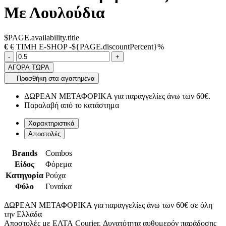
Με Λουλούδια
$PAGE.availability.title
€
€
ΤΙΜΗ E-SHOP -${PAGE.discountPercent}%
Ποσότητα
product.increase.quantity
product.decrease.quantity
-
+
ΑΓΟΡΑ ΤΩΡΑ
Προσθήκη στα αγαπημένα
ΔΩΡΕΑΝ ΜΕΤΑΦΟΡΙΚΑ για παραγγελίες άνω των 60€.
Παραλαβή από το κατάστημα
Χαρακτηριστικά
Αποστολές
Brands
Combos
Είδος
Φόρεμα
Κατηγορία
Ρούχα
Φύλο
Γυναίκα
ΔΩΡΕΑΝ ΜΕΤΑΦΟΡΙΚΑ για παραγγελίες άνω των 60€ σε όλη
την Ελλάδα
Αποστολές με ΕΛΤΑ Courier. Δυνατότητα αυθυμερόν παράδοσης