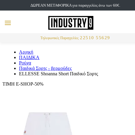
ΔΩΡΕΑΝ ΜΕΤΑΦΟΡΙΚΑ για παραγγελίες άνω των 60€.
but
MENU
Αναζήτηση
22510 55629
Τηλεφωνικές Παραγγελίες
Αρχική
ΠΑΙΔΙΚΑ
Ρούχα
Παιδικά Σορτς - βερμούδες
ELLESSE Shoanna Short Παιδικό Σορτς
ΤΙΜΗ E-SHOP-50%