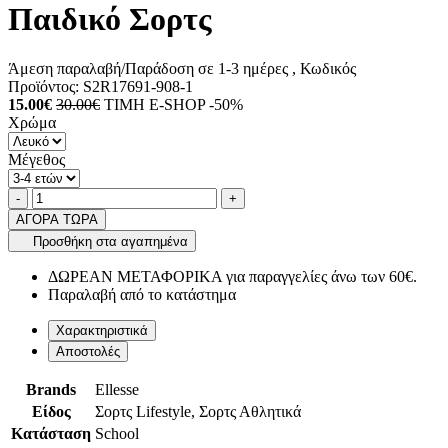
Παιδικό Σορτς
Άμεση παραλαβή/Παράδοση σε 1-3 ημέρες
, Κωδικός
Προϊόντος:
S2R17691-908-1
15.00€
30.00€
ΤΙΜΗ E-SHOP -50%
Χρώμα
Μέγεθος
Ποσότητα
product.increase.quantity
product.decrease.quantity
-
+
ΑΓΟΡΑ ΤΩΡΑ
Προσθήκη στα αγαπημένα
ΔΩΡΕΑΝ ΜΕΤΑΦΟΡΙΚΑ για παραγγελίες άνω των 60€.
Παραλαβή από το κατάστημα
Χαρακτηριστικά
Αποστολές
Brands
Ellesse
Είδος
Σορτς Lifestyle, Σορτς Αθλητικά
Κατάσταση
School