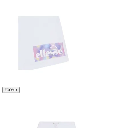
ZOOM
+