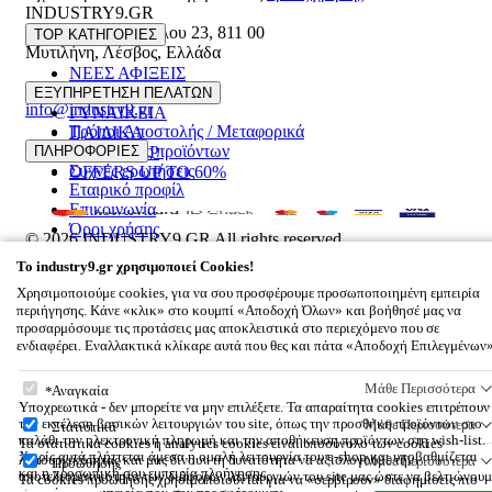
INDUSTRY9.GR
Ελευθέριου Βενιζέλου 23
,
811 00
TOP ΚΑΤΗΓΟΡΙΕΣ
Μυτιλήνη
,
Λέσβος
,
Ελλάδα
ΝΕΕΣ ΑΦΙΞΕΙΣ
22510 55629
ΑΝΔΡΙΚΑ
ΕΞΥΠΗΡΕΤΗΣΗ ΠΕΛΑΤΩΝ
info@industry9.gr
ΓΥΝΑΙΚΕΙΑ
Τρόποι Αποστολής / Μεταφορικά
ΠΑΙΔΙΚΑ
Επιστροφές προϊόντων
ΠΛΗΡΟΦΟΡΙΕΣ
ΑΞΕΣΟΥΑΡ
Συχνές ερωτήσεις
OFFERS UP TO 60%
Εταιρικό προφίλ
Επικοινωνία
Όροι χρήσης
© 2026
INDUSTRY9.GR
All rights reserved
Designed & developed by
NETMECHANICS
To
industry9.gr
χρησιμοποιεί Cookies!
Το Καλάθι Σου
×
Χρησιμοποιούμε cookies, για να σου προσφέρουμε προσωποποιημένη εμπειρία
0
περιήγησης. Κάνε «κλικ» στο κουμπί «Αποδοχή Όλων» και βοήθησέ μας να
Βάλε κάτι στο καλάθι σου
προσαρμόσουμε τις προτάσεις μας αποκλειστικά στο περιεχόμενο που σε
ενδιαφέρει. Εναλλακτικά κλίκαρε αυτά που θες και πάτα «Αποδοχή Επιλεγμένων
To
industry9.gr
χρησιμοποιεί Cookies!
Μάθε Περισσότερα
Αναγκαία
Υποχρεωτικά - δεν μπορείτε να μην επιλέξετε. Τα απαραίτητα cookies επιτρέπουν
την εκτέλεση βασικών λειτουργιών του site, όπως την προσθήκη προϊόντων στο
Μάθε Περισσότερα
Στατιστικά
καλάθι την ηλεκτρονική πληρωμή και την αποθήκευση προϊόντων στη wish-list.
Τα στατιστικά cookies ή analytics cookies είναι υποσύνολο των cookies
Χωρίς αυτά πλήττεται άμεσα η ομαλή λειτουργία του e-shop και υποβαθμίζεται
λειτουργικότητας και μας δίνουν τη δυνατότητα να αξιολογούμε την
Μάθε Περισσότερα
Προώθησης
και η προσωπική σου εμπειρία πλοήγησης.
αποτελεσματικότητα των διάφορων λειτουργιών του site μας ώστε να βελτιώνουμ
Τα cookies προώθησης χρησιμοποιούνται για να «σερβίρουν» διαφημίσεις πιο