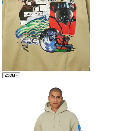
ZOOM
+