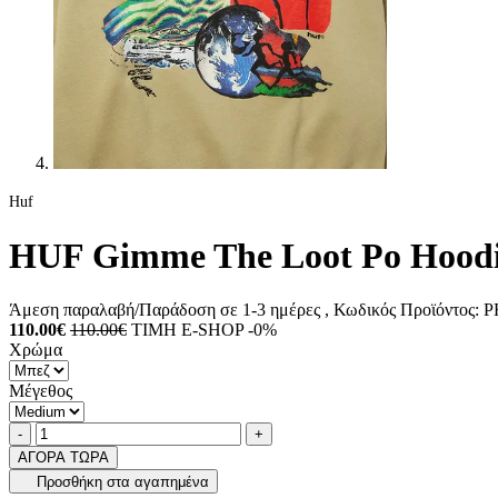
Huf
HUF Gimme The Loot Po Hoodi
Άμεση παραλαβή/Παράδοση σε 1-3 ημέρες
, Κωδικός Προϊόντος:
P
110.00€
110.00€
ΤΙΜΗ E-SHOP -0%
Χρώμα
Μέγεθος
Ποσότητα
product.increase.quantity
product.decrease.quantity
-
+
ΑΓΟΡΑ ΤΩΡΑ
Προσθήκη στα αγαπημένα