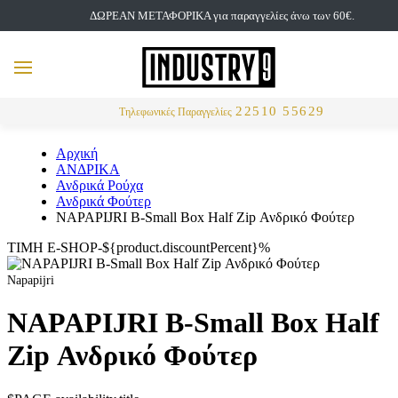
ΔΩΡΕΑΝ ΜΕΤΑΦΟΡΙΚΑ για παραγγελίες άνω των 60€.
but
MENU
Αναζήτηση
22510 55629
Τηλεφωνικές Παραγγελίες
Αρχική
ΑΝΔΡΙΚΑ
Ανδρικά Ρούχα
Ανδρικά Φούτερ
NAPAPIJRI B-Small Box Half Zip Ανδρικό Φούτερ
ΤΙΜΗ E-SHOP-${product.discountPercent}%
Napapijri
NAPAPIJRI B-Small Box Half
Zip Ανδρικό Φούτερ