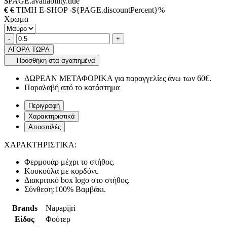
$PAGE.availability.title
€
€
ΤΙΜΗ E-SHOP -${PAGE.discountPercent}%
Χρώμα
Ποσότητα
product.increase.quantity
product.decrease.quantity
-
+
ΑΓΟΡΑ ΤΩΡΑ
Προσθήκη στα αγαπημένα
ΔΩΡΕΑΝ ΜΕΤΑΦΟΡΙΚΑ για παραγγελίες άνω των 60€.
Παραλαβή από το κατάστημα
Περιγραφή
Χαρακτηριστικά
Αποστολές
ΧΑΡΑΚΤΗΡΙΣΤΙΚΑ:
Φερμουάρ μέχρι το στήθος.
Κουκούλα με κορδόνι.
Διακριτικό box logo στο στήθος.
Σύνθεση:100% Βαμβάκι.
Brands
Napapijri
Είδος
Φούτερ