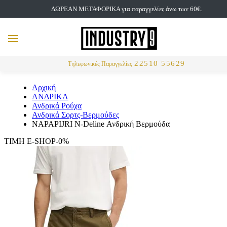
ΔΩΡΕΑΝ ΜΕΤΑΦΟΡΙΚΑ για παραγγελίες άνω των 60€.
but
MENU
Αναζήτηση
22510 55629
Τηλεφωνικές Παραγγελίες
Αρχική
ΑΝΔΡΙΚΑ
Ανδρικά Ρούχα
Ανδρικά Σορτς-Βερμούδες
NAPAPIJRI N-Deline Ανδρική Βερμούδα
ΤΙΜΗ E-SHOP-0%