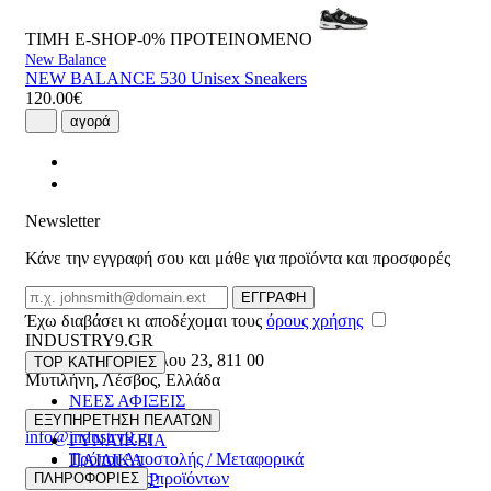
ΤΙΜΗ E-SHOP-0%
ΠΡΟΤΕΙΝΟΜΕΝΟ
New Balance
NEW BALANCE 530 Unisex Sneakers
120.00€
αγορά
Newsletter
Κάνε την εγγραφή σου και μάθε για προϊόντα και προσφορές
Email
ΕΓΓΡΑΦΗ
Έχω διαβάσει κι αποδέχομαι τους
όρους χρήσης
INDUSTRY9.GR
Ελευθέριου Βενιζέλου 23
,
811 00
TOP ΚΑΤΗΓΟΡΙΕΣ
Μυτιλήνη
,
Λέσβος
,
Ελλάδα
ΝΕΕΣ ΑΦΙΞΕΙΣ
22510 55629
ΑΝΔΡΙΚΑ
ΕΞΥΠΗΡΕΤΗΣΗ ΠΕΛΑΤΩΝ
info@industry9.gr
ΓΥΝΑΙΚΕΙΑ
Τρόποι Αποστολής / Μεταφορικά
ΠΑΙΔΙΚΑ
Επιστροφές προϊόντων
ΠΛΗΡΟΦΟΡΙΕΣ
ΑΞΕΣΟΥΑΡ