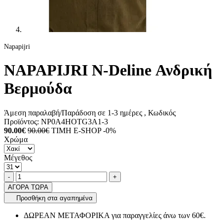
Napapijri
NAPAPIJRI N-Deline Ανδρική
Βερμούδα
Άμεση παραλαβή/Παράδοση σε 1-3 ημέρες
, Κωδικός
Προϊόντος:
NP0A4HOTG3A1-3
90.00€
90.00€
ΤΙΜΗ E-SHOP -0%
Χρώμα
Μέγεθος
Ποσότητα
product.increase.quantity
product.decrease.quantity
-
+
ΑΓΟΡΑ ΤΩΡΑ
Προσθήκη στα αγαπημένα
ΔΩΡΕΑΝ ΜΕΤΑΦΟΡΙΚΑ για παραγγελίες άνω των 60€.