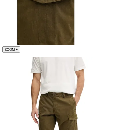
ZOOM
+