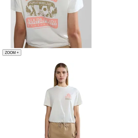
ZOOM
+