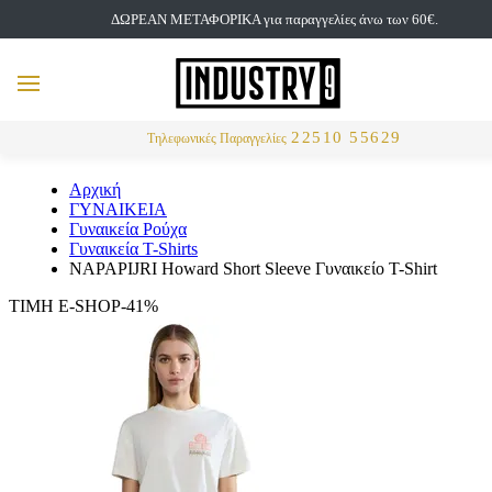
ΔΩΡΕΑΝ ΜΕΤΑΦΟΡΙΚΑ για παραγγελίες άνω των 60€.
but
MENU
Αναζήτηση
22510 55629
Τηλεφωνικές Παραγγελίες
Αρχική
ΓΥΝΑΙΚΕΙΑ
Γυναικεία Ρούχα
Γυναικεία T-Shirts
NAPAPIJRI Howard Short Sleeve Γυναικείο T-Shirt
ΤΙΜΗ E-SHOP-41%