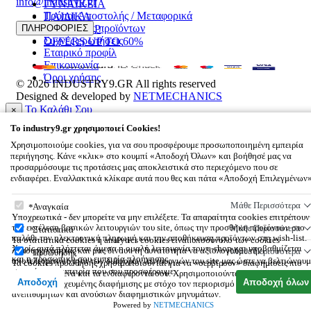
info@industry9.gr
ΓΥΝΑΙΚΕΙΑ
Τρόποι Αποστολής / Μεταφορικά
ΠΑΙΔΙΚΑ
Επιστροφές προϊόντων
ΠΛΗΡΟΦΟΡΙΕΣ
ΑΞΕΣΟΥΑΡ
Συχνές ερωτήσεις
OFFERS UP TO 60%
Εταιρικό προφίλ
Επικοινωνία
Όροι χρήσης
© 2026
INDUSTRY9.GR
All rights reserved
Designed & developed by
NETMECHANICS
Το Καλάθι Σου
×
0
To
industry9.gr
χρησιμοποιεί Cookies!
Βάλε κάτι στο καλάθι σου
Χρησιμοποιούμε cookies, για να σου προσφέρουμε προσωποποιημένη εμπειρία
περιήγησης. Κάνε «κλικ» στο κουμπί «Αποδοχή Όλων» και βοήθησέ μας να
προσαρμόσουμε τις προτάσεις μας αποκλειστικά στο περιεχόμενο που σε
ενδιαφέρει. Εναλλακτικά κλίκαρε αυτά που θες και πάτα «Αποδοχή Επιλεγμένων
To
industry9.gr
χρησιμοποιεί Cookies!
Μάθε Περισσότερα
Αναγκαία
Υποχρεωτικά - δεν μπορείτε να μην επιλέξετε. Τα απαραίτητα cookies επιτρέπουν
την εκτέλεση βασικών λειτουργιών του site, όπως την προσθήκη προϊόντων στο
Μάθε Περισσότερα
Στατιστικά
καλάθι την ηλεκτρονική πληρωμή και την αποθήκευση προϊόντων στη wish-list.
Τα στατιστικά cookies ή analytics cookies είναι υποσύνολο των cookies
Χωρίς αυτά πλήττεται άμεσα η ομαλή λειτουργία του e-shop και υποβαθμίζεται
λειτουργικότητας και μας δίνουν τη δυνατότητα να αξιολογούμε την
Μάθε Περισσότερα
Προώθησης
και η προσωπική σου εμπειρία πλοήγησης.
αποτελεσματικότητα των διάφορων λειτουργιών του site μας ώστε να βελτιώνουμ
Τα cookies προώθησης χρησιμοποιούνται για να «σερβίρουν» διαφημίσεις πιο
συνεχώς την εμπειρία που σου προσφέρουμε.
σχετικές με εσένα και τα ενδιαφέροντά σου. Χρησιμοποιούνται επίσης για την
Αποδοχή
Αποδοχή όλων
αποστολή στοχευμένης διαφήμισης με στόχο τον περιορισμό των μαζικών,
ανεπιθύμητων και ανούσιων διαφημιστικών μηνυμάτων.
Powered by
NETMECHANICS