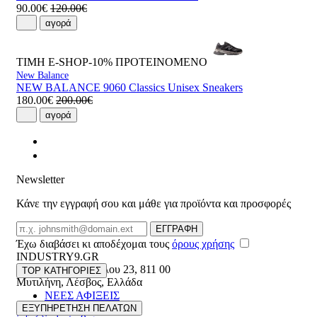
90.00€
120.00€
αγορά
ΤΙΜΗ E-SHOP-10%
ΠΡΟΤΕΙΝΟΜΕΝΟ
New Balance
NEW BALANCE 9060 Classics Unisex Sneakers
180.00€
200.00€
αγορά
Newsletter
Κάνε την εγγραφή σου και μάθε για προϊόντα και προσφορές
Email
ΕΓΓΡΑΦΗ
Έχω διαβάσει κι αποδέχομαι τους
όρους χρήσης
INDUSTRY9.GR
Ελευθέριου Βενιζέλου 23
,
811 00
TOP ΚΑΤΗΓΟΡΙΕΣ
Μυτιλήνη
,
Λέσβος
,
Ελλάδα
ΝΕΕΣ ΑΦΙΞΕΙΣ
22510 55629
ΑΝΔΡΙΚΑ
ΕΞΥΠΗΡΕΤΗΣΗ ΠΕΛΑΤΩΝ