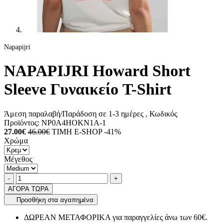
Napapijri
NAPAPIJRI Howard Short
Sleeve Γυναικείο T-Shirt
Άμεση παραλαβή/Παράδοση σε 1-3 ημέρες
, Κωδικός
Προϊόντος:
NP0A4HOKN1A-1
27.00€
46.00€
ΤΙΜΗ E-SHOP -41%
Χρώμα
Μέγεθος
Ποσότητα
product.increase.quantity
product.decrease.quantity
-
+
ΑΓΟΡΑ ΤΩΡΑ
Προσθήκη στα αγαπημένα
ΔΩΡΕΑΝ ΜΕΤΑΦΟΡΙΚΑ για παραγγελίες άνω των 60€.