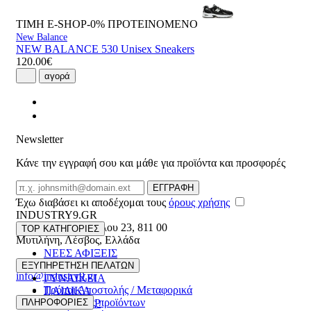
ΤΙΜΗ E-SHOP-0%
ΠΡΟΤΕΙΝΟΜΕΝΟ
New Balance
NEW BALANCE 530 Unisex Sneakers
120.00€
αγορά
Newsletter
Κάνε την εγγραφή σου και μάθε για προϊόντα και προσφορές
Email
ΕΓΓΡΑΦΗ
Έχω διαβάσει κι αποδέχομαι τους
όρους χρήσης
INDUSTRY9.GR
Ελευθέριου Βενιζέλου 23
,
811 00
TOP ΚΑΤΗΓΟΡΙΕΣ
Μυτιλήνη
,
Λέσβος
,
Ελλάδα
ΝΕΕΣ ΑΦΙΞΕΙΣ
22510 55629
ΑΝΔΡΙΚΑ
ΕΞΥΠΗΡΕΤΗΣΗ ΠΕΛΑΤΩΝ
info@industry9.gr
ΓΥΝΑΙΚΕΙΑ
Τρόποι Αποστολής / Μεταφορικά
ΠΑΙΔΙΚΑ
Επιστροφές προϊόντων
ΠΛΗΡΟΦΟΡΙΕΣ
ΑΞΕΣΟΥΑΡ