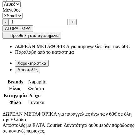
Μέγεθος
Ποσότητα
product.increase.quantity
product.decrease.quantity
-
+
ΑΓΟΡΑ ΤΩΡΑ
Προσθήκη στα αγαπημένα
ΔΩΡΕΑΝ ΜΕΤΑΦΟΡΙΚΑ για παραγγελίες άνω των 60€.
Παραλαβή από το κατάστημα
Χαρακτηριστικά
Αποστολές
Brands
Napapijri
Είδος
Φούστα
Κατηγορία
Ρούχα
Φύλο
Γυναίκα
ΔΩΡΕΑΝ ΜΕΤΑΦΟΡΙΚΑ για παραγγελίες άνω των 60€ σε όλη
την Ελλάδα
Αποστολές με ΕΛΤΑ Courier. Δυνατότητα αυθυμερόν παράδοσης
σε κοντινές περιοχές.