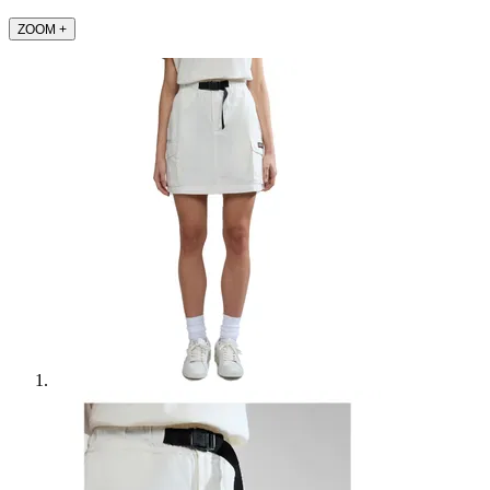
ZOOM
+