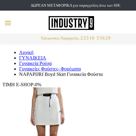
ΔΩΡΕΑΝ ΜΕΤΑΦΟΡΙΚΑ για παραγγελίες άνω των 60€.
but
MENU
Αναζήτηση
22510 55629
Τηλεφωνικές Παραγγελίες
Αρχική
ΓΥΝΑΙΚΕΙΑ
Γυναικεία Ρούχα
Γυναικείες Φούστες- Φορέματα
NAPAPIJRI Boyd Skirt Γυναικεία Φούστα
ΤΙΜΗ E-SHOP-0%