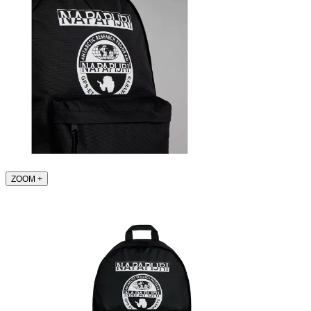
ZOOM
+