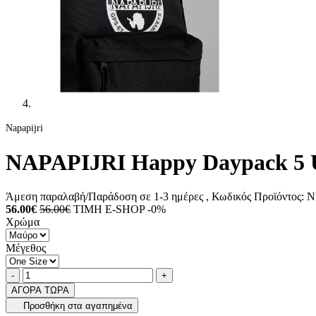
Napapijri
NAPAPIJRI Happy Daypack 5 U
Άμεση παραλαβή/Παράδοση σε 1-3 ημέρες
, Κωδικός Προϊόντος:
N
56.00€
56.00€
ΤΙΜΗ E-SHOP -0%
Χρώμα
Μέγεθος
Ποσότητα
product.increase.quantity
product.decrease.quantity
-
+
ΑΓΟΡΑ ΤΩΡΑ
Προσθήκη στα αγαπημένα