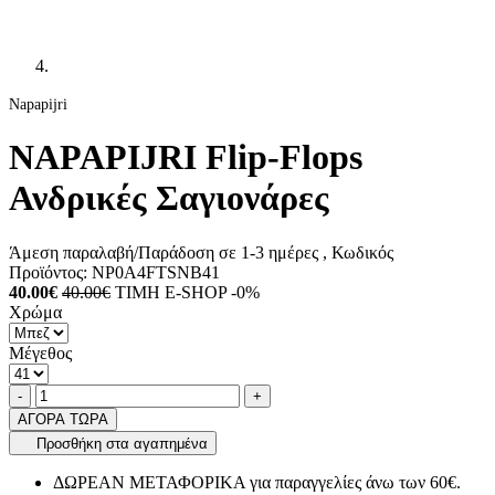
Napapijri
NAPAPIJRI Flip-Flops
Ανδρικές Σαγιονάρες
Άμεση παραλαβή/Παράδοση σε 1-3 ημέρες
, Κωδικός
Προϊόντος:
NP0A4FTSNB41
40.00€
40.00€
ΤΙΜΗ E-SHOP -0%
Χρώμα
Μέγεθος
Ποσότητα
product.increase.quantity
product.decrease.quantity
-
+
ΑΓΟΡΑ ΤΩΡΑ
Προσθήκη στα αγαπημένα
ΔΩΡΕΑΝ ΜΕΤΑΦΟΡΙΚΑ για παραγγελίες άνω των 60€.