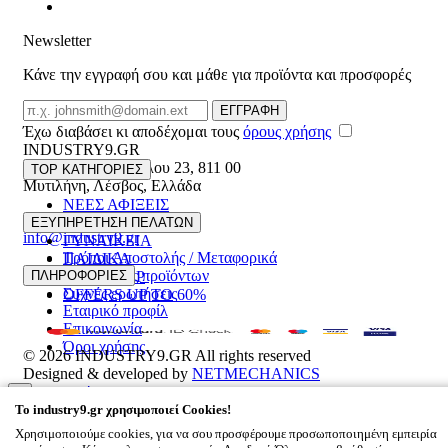
Newsletter
Κάνε την εγγραφή σου και μάθε για προϊόντα και προσφορές
Email
ΕΓΓΡΑΦΗ
Έχω διαβάσει κι αποδέχομαι τους
όρους χρήσης
INDUSTRY9.GR
Ελευθέριου Βενιζέλου 23
,
811 00
TOP ΚΑΤΗΓΟΡΙΕΣ
Μυτιλήνη
,
Λέσβος
,
Ελλάδα
ΝΕΕΣ ΑΦΙΞΕΙΣ
22510 55629
ΑΝΔΡΙΚΑ
ΕΞΥΠΗΡΕΤΗΣΗ ΠΕΛΑΤΩΝ
info@industry9.gr
ΓΥΝΑΙΚΕΙΑ
Τρόποι Αποστολής / Μεταφορικά
ΠΑΙΔΙΚΑ
Επιστροφές προϊόντων
ΠΛΗΡΟΦΟΡΙΕΣ
ΑΞΕΣΟΥΑΡ
Συχνές ερωτήσεις
OFFERS UP TO 60%
Εταιρικό προφίλ
Επικοινωνία
Όροι χρήσης
© 2026
INDUSTRY9.GR
All rights reserved
Designed & developed by
NETMECHANICS
Το Καλάθι Σου
×
To
industry9.gr
χρησιμοποιεί Cookies!
0
Χρησιμοποιούμε cookies, για να σου προσφέρουμε προσωποποιημένη εμπειρία
Βάλε κάτι στο καλάθι σου