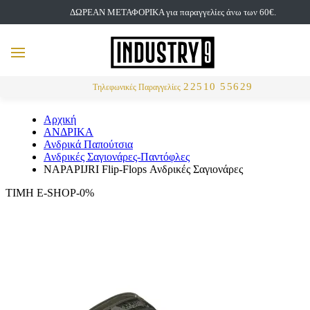
ΔΩΡΕΑΝ ΜΕΤΑΦΟΡΙΚΑ για παραγγελίες άνω των 60€.
but
MENU
Αναζήτηση
22510 55629
Τηλεφωνικές Παραγγελίες
Αρχική
ΑΝΔΡΙΚΑ
Ανδρικά Παπούτσια
Ανδρικές Σαγιονάρες-Παντόφλες
NAPAPIJRI Flip-Flops Ανδρικές Σαγιονάρες
ΤΙΜΗ E-SHOP-0%