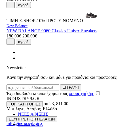
αγορά
ΤΙΜΗ E-SHOP-10%
ΠΡΟΤΕΙΝΟΜΕΝΟ
New Balance
NEW BALANCE 9060 Classics Unisex Sneakers
180.00€
200.00€
αγορά
Newsletter
Κάνε την εγγραφή σου και μάθε για προϊόντα και προσφορές
Email
ΕΓΓΡΑΦΗ
Έχω διαβάσει κι αποδέχομαι τους
όρους χρήσης
INDUSTRY9.GR
Ελευθέριου Βενιζέλου 23
,
811 00
TOP ΚΑΤΗΓΟΡΙΕΣ
Μυτιλήνη
,
Λέσβος
,
Ελλάδα
ΝΕΕΣ ΑΦΙΞΕΙΣ
22510 55629
ΑΝΔΡΙΚΑ
ΕΞΥΠΗΡΕΤΗΣΗ ΠΕΛΑΤΩΝ
info@industry9.gr
ΓΥΝΑΙΚΕΙΑ