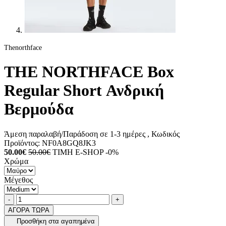
Thenorthface
THE NORTHFACE Box
Regular Short Ανδρική
Βερμούδα
Άμεση παραλαβή/Παράδοση σε 1-3 ημέρες
, Κωδικός
Προϊόντος:
NF0A8GQ8JK3
50.00€
50.00€
ΤΙΜΗ E-SHOP -0%
Χρώμα
Μέγεθος
Ποσότητα
product.increase.quantity
product.decrease.quantity
-
+
ΑΓΟΡΑ ΤΩΡΑ
Προσθήκη στα αγαπημένα