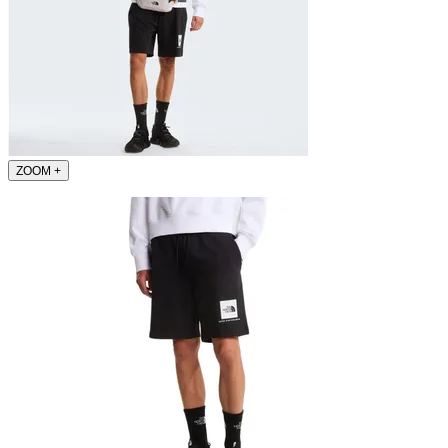
ZOOM
+