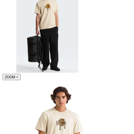
ZOOM
+