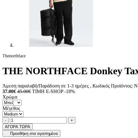
Thenorthface
THE NORTHFACE Donkey Taxi R
Άμεση παραλαβή/Παράδοση σε 1-3 ημέρες
, Κωδικός Προϊόντος:
N
37.00€
45.00€
ΤΙΜΗ E-SHOP -18%
Χρώμα
Μέγεθος
Ποσότητα
product.increase.quantity
product.decrease.quantity
-
+
ΑΓΟΡΑ ΤΩΡΑ
Προσθήκη στα αγαπημένα