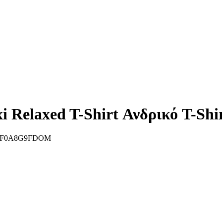
elaxed T-Shirt Ανδρικό T-Shi
F0A8G9FDOM