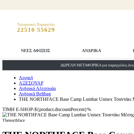
Τηλεφωνικές Παραγγελίες
22510 55629
ΝΕΕΣ ΑΦΙΞΕΙΣ
ΑΝΔΡΙΚΑ
ΔΩΡΕΑΝ ΜΕΤΑΦΟΡΙΚΑ για παραγγελίες άνω 
Αρχική
ΑΞΕΣΟΥΑΡ
Ανδρικά Αξεσουάρ
Ανδρικά Beltbag
THE NORTHFACE Base Camp Lumbar Unisex Τσαντάκι 
ΤΙΜΗ E-SHOP-${product.discountPercent}%
Thenorthface