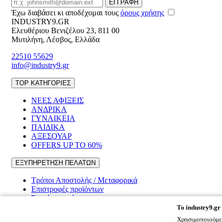
Email
ΕΓΓΡΑΦΗ
Έχω διαβάσει κι αποδέχομαι τους
όρους χρήσης
INDUSTRY9.GR
Ελευθέριου Βενιζέλου 23
,
811 00
Μυτιλήνη
,
Λέσβος
,
Ελλάδα
22510 55629
info@industry9.gr
TOP ΚΑΤΗΓΟΡΙΕΣ
ΝΕΕΣ ΑΦΙΞΕΙΣ
ΑΝΔΡΙΚΑ
ΓΥΝΑΙΚΕΙΑ
ΠΑΙΔΙΚΑ
ΑΞΕΣΟΥΑΡ
OFFERS UP TO 60%
ΕΞΥΠΗΡΕΤΗΣΗ ΠΕΛΑΤΩΝ
Τρόποι Αποστολής / Μεταφορικά
Επιστροφές προϊόντων
Συχνές ερωτήσεις
To
industry9.gr
ΠΛΗΡΟΦΟΡΙΕΣ
Χρησιμοποιούμε 