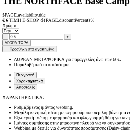
THE NORTHFACE Base Camp L
$PAGE.availability.title
€
€
ΤΙΜΗ E-SHOP -${PAGE.discountPercent}%
Χρώμα
Ποσότητα
product.increase.quantity
product.decrease.quantity
-
+
ΑΓΟΡΑ ΤΩΡΑ
Προσθήκη στα αγαπημένα
ΔΩΡΕΑΝ ΜΕΤΑΦΟΡΙΚΑ για παραγγελίες άνω των 60€.
Παραλαβή από το κατάστημα
Περιγραφή
Χαρακτηριστικά
Αποστολές
ΧΑΡΑΚΤΗΡΙΣΤΙΚΑ:
Ρυθμιζόμενος ιμάντας webbing.
Μεγάλη κεντρική τσέπη με φερμουάρ που περιλαμβάνει μια εσ
Εξωτερική τσέπη με φερμουάρ και φλις-γραμμή θήκη για κινητ
Ιμάντες συμπίεσης στην μπροστινή πλευρά για να συγκρατήσε
Webbing με δεσιές για δυνατότητες προσάρτησης (Daisy-chain