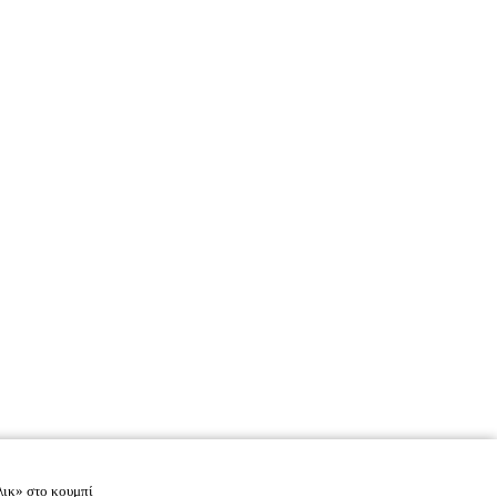
λικ» στο κουμπί