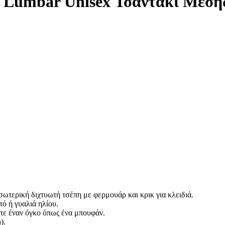
umbar Unisex Τσαντάκι Μέση
ωτερική διχτυωτή τσέπη με φερμουάρ και κρικ για κλειδιά.
ό ή γυαλιά ηλίου.
τε έναν όγκο όπως ένα μπουφάν.
).